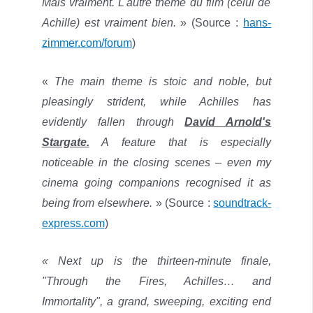
Mais vraiment. L'autre thème du film (celui de
Achille) est vraiment bien.
» (Source :
hans-
zimmer.com/forum
)
«
The main theme is stoic and noble, but
pleasingly strident, while Achilles has
evidently fallen through
David Arnold's
Stargate.
A feature that is especially
noticeable in the closing scenes – even my
cinema going companions recognised it as
being from elsewhere.
» (Source :
soundtrack-
express.com
)
« Next up is the thirteen-minute finale,
"Through the Fires, Achilles… and
Immortality", a grand, sweeping, exciting end