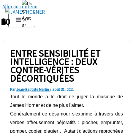
Aller au contenu
1
2
3
4
5
6
7
8
9
10
ENTRE SENSIBILITÉ ET
INTELLIGENCE : DEUX
CONTRE-VÉRITES
DÉCORTIQUÉES
Par
Jean-Baptiste Martin
/
août 31, 2011
Tout le monde a le droit de juger la musique de
James Horner et de ne plus l'aimer.
Généralement ce désamour s'exprime à travers des
verbes affreusement péjoratifs : piocher, emprunter,
pomper, copier, plagier… Autant d'actions reprochées