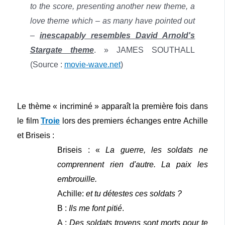
to the score, presenting another new theme, a
love theme which – as many have pointed out
–
inescapably resembles David Arnold's
Stargate theme
. » JAMES SOUTHALL
(Source :
movie-wave.net
)
Le thème « incriminé » apparaît la première fois dans
le film
Troie
lors des premiers échanges entre Achille
et Briseis :
Briseis : «
La guerre, les soldats ne
comprennent rien d'autre. La paix les
embrouille.
Achille:
et tu détestes ces soldats ?
B :
Ils me font pitié
.
A :
D
es soldats troyens sont morts pour te