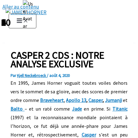
Aller au contenu
1
2
3
4
5
6
7
8
9
10
CASPER 2 CDS : NOTRE
ANALYSE EXCLUSIVE
Par
Kjell Neckebroeck
/
août 4, 2020
En 1995, James Horner voguait toutes voiles dehors
vers le sommet de sa gloire, avec des scores de premier
ordre comme
Braveheart
,
Apollo 13
,
Casper
,
Jumanji
et
Balto
– et un raté comme
Jade
en prime. Si
Titanic
(1997) et la reconnaissance mondiale pointaient à
l’horizon, ce fut déjà une année-phare pour James
Horner et, rétrospectivement,
Casper
s'est un peu