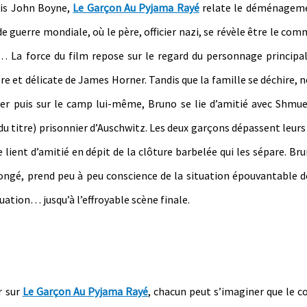
dais John Boyne,
Le Garçon Au Pyjama Rayé
relate le déménageme
e guerre mondiale, où le père, officier nazi, se révèle être le co
 La force du film repose sur le regard du personnage principal
obre et délicate de James Horner. Tandis que la famille se déchire
yer puis sur le camp lui-même, Bruno se lie d’amitié avec Shmue
du titre) prisonnier d’Auschwitz. Les deux garçons dépassent leurs
lient d’amitié en dépit de la clôture barbelée qui les sépare. Bru
plongé, prend peu à peu conscience de la situation épouvantable d
uation… jusqu’à l’effroyable scène finale.
r sur
Le Garçon Au Pyjama Rayé
, chacun peut s’imaginer que le 