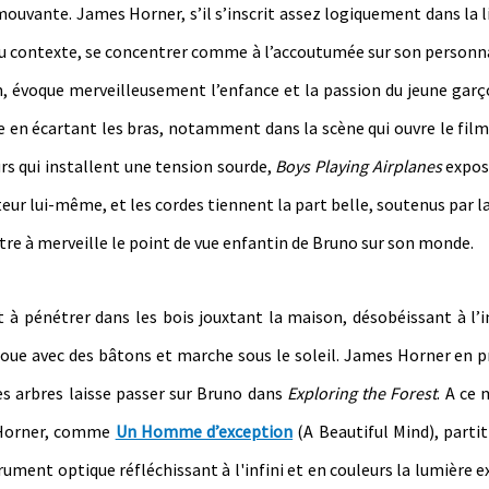
mouvante. James Horner, s’il s’inscrit assez logiquement dans la l
r du contexte, se concentrer comme à l’accoutumée sur son person
m, évoque merveilleusement l’enfance et la passion du jeune garç
ole en écartant les bras, notamment dans la scène qui ouvre le fil
rs qui installent une tension sourde,
Boys Playing Airplanes
expos
eur lui-même, et les cordes tiennent la part belle, soutenus par l
tre à merveille le point de vue enfantin de Bruno sur son monde.
t à pénétrer dans les bois jouxtant la maison, désobéissant à l’i
oue avec des bâtons et marche sous le soleil. James Horner en p
es arbres laisse passer sur Bruno dans
Exploring the Forest
. A ce
e Horner, comme
Un Homme d’exception
(A Beautiful Mind), parti
ment optique réfléchissant à l'infini et en couleurs la lumière ex