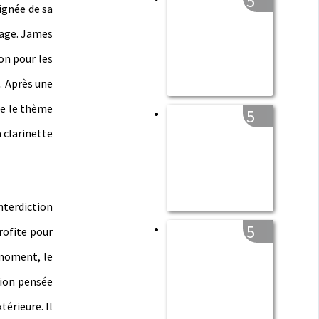
5
ignée de sa
nage. James
on pour les
m. Après une
e le thème
5
a clarinette
nterdiction
5
rofite pour
 moment, le
tion pensée
térieure. Il