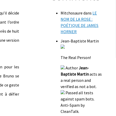
qu’il décide
Mitchosaure
dans
LE
NOM DE LA ROSE :
ant l’ordre
POÉTIQUE DE JAMES
près de huit
HORNER
une version
Jean-Baptiste Martin
The Real Person!
in pour les
Author
Jean-
Baptiste Martin
acts as
de Bruno se
a real person and
 de ce geste
verified as not a bot.
Passed all tests
t à défier
against spam bots.
Anti-Spam by
CleanTalk.