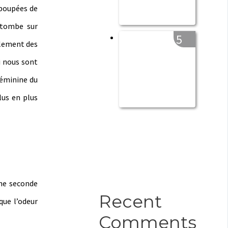
 poupées de
 tombe sur
5
ilement des
i nous sont
féminine du
lus en plus
une seconde
Recent
que l’odeur
Comments