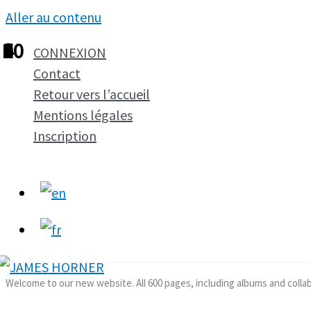
Aller au contenu
1
2
3
4
5
6
7
8
9
10
CONNEXION
Contact
Retour vers l’accueil
Mentions légales
Inscription
Welcome to our new website. All 600 pages, including albums and colla