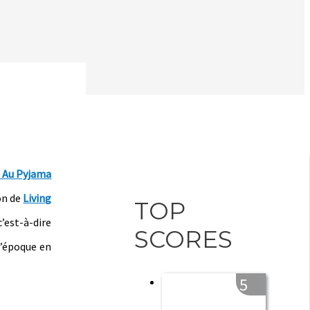
 Au Pyjama
on de
Living
TOP
’est-à-dire
SCORES
l’époque en
5