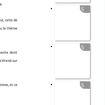
e.
5
st
, celle de
eau le thème
5
mpante dont
s’étend sur
5
nine, et ce