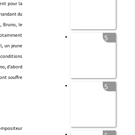
nt pour la
mmandant du
, Bruno, le
, notamment
5
l, un jeune
 conditions
no, d’abord
ont souffre
5
compositeur