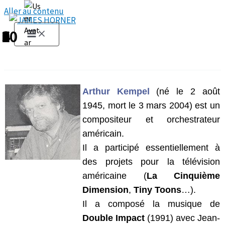
Aller au contenu
1
2
3
4
5
6
7
8
9
10
Arthur Kempel
(né le 2 août
1945, mort le 3 mars 2004) est un
compositeur et orchestrateur
américain.
Il a participé essentiellement à
des projets pour la télévision
américaine (
La Cinquième
Dimension
,
Tiny Toons
…).
Il a composé la musique de
Double Impact
(1991) avec Jean-