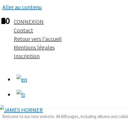
Aller au contenu
1
2
3
4
5
6
7
8
9
10
CONNEXION
Contact
Retour vers l’accueil
Mentions légales
Inscription
Welcome to our new website. All 600 pages, including albums and colla