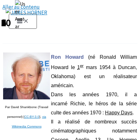
Aller au contenu
1
2
3
4
5
6
7
8
9
10
Ron Howard
(né Ronald William
er
Howard le
1
mars 1954 à Duncan,
Oklahoma) est un réalisateur
américain.
Dans les années 1970, il a
incarné Richie, le héros de la série
Par David Shankbone (Travail
culte des années 1970 :
Happy Days
.
personnel) [
CC-BY-3.0
],
via
Il a réalisé de nombreux succès
Wikimedia Commons
cinématographiques notamment
Cocoon, Apollo 13, Un Homme