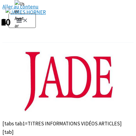
Aller au contenu
1
2
3
4
5
6
7
8
9
10
[tabs tab1=TITRES INFORMATIONS VIDÉOS ARTICLES]
[tab]