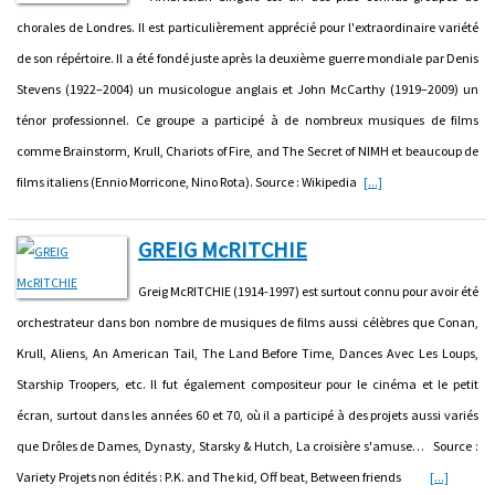
chorales de Londres. Il est particulièrement apprécié pour l'extraordinaire variété
de son répértoire. Il a été fondé juste après la deuxième guerre mondiale par Denis
Stevens (1922–2004) un musicologue anglais et John McCarthy (1919–2009) un
ténor professionnel. Ce groupe a participé à de nombreux musiques de films
comme Brainstorm, Krull, Chariots of Fire, and The Secret of NIMH et beaucoup de
films italiens (Ennio Morricone, Nino Rota). Source : Wikipedia
[...]
GREIG McRITCHIE
Greig McRITCHIE (1914-1997) est surtout connu pour avoir été
orchestrateur dans bon nombre de musiques de films aussi célèbres que Conan,
Krull, Aliens, An American Tail, The Land Before Time, Dances Avec Les Loups,
Starship Troopers, etc. Il fut également compositeur pour le cinéma et le petit
écran, surtout dans les années 60 et 70, où il a participé à des projets aussi variés
que Drôles de Dames, Dynasty, Starsky & Hutch, La croisière s'amuse… Source :
Variety Projets non édités : P.K. and The kid, Off beat, Between friends
[...]