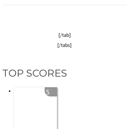
[/tab]
[/tabs]
TOP SCORES
5