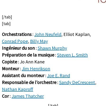
[/tab]
[tab]
Orchestrations
:
John Neufeld
, Elliot Kaplan,
Conrad Pope
,
Billy May
Ingénieur du son
:
Shawn Murphy
Préparation de la musique
:
Steven L. Smith
Copiste
: Jo Ann Kane
Monteur
:
Jim Henrikson
Assistant du monteur
:
Joe E. Rand
Responsable de l'orchestre
:
Sandy DeCrescent
,
Nathan Kaproff
Cor
:
James Thatcher
[/tab]