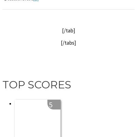
[/tab]
[/tabs]
TOP SCORES
5