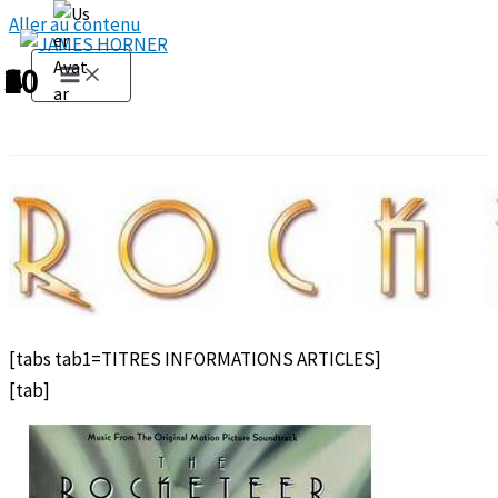
Aller au contenu
1
2
3
4
5
6
7
8
9
10
[tabs tab1=TITRES INFORMATIONS ARTICLES]
[tab]