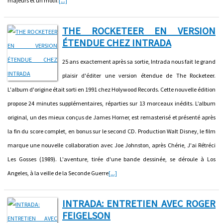
majeurs et un motif:
[...]
THE ROCKETEER EN VERSION
ÉTENDUE CHEZ INTRADA
25 ans exactement après sa sortie, Intrada nous fait le grand
plaisir d'éditer une version étendue de The Rocketeer.
L'album d'origine était sorti en 1991 chez Holywood Records. Cette nouvelle édition
propose 24 minutes supplémentaires, réparties sur 13 morceaux inédits. L’album
original, un des mieux conçus de James Horner, est remasterisé et présenté après
la fin du score complet, en bonus sur le second CD. Production Walt Disney, le film
marque une nouvelle collaboration avec Joe Johnston, après Chérie, J'ai Rétréci
Les Gosses (1989). L'aventure, tirée d'une bande dessinée, se déroule à Los
Angeles, à la veille de la Seconde Guerre
[...]
INTRADA: ENTRETIEN AVEC ROGER
FEIGELSON