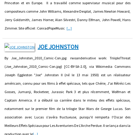
Princeton et en Europe. Il a travaillé comme superviseur musical pour des
compositeurs comme John Williams, Alexandre Desplat, James Newton Howard,
Jerry Goldsmith, James Horner, Alan Silvestri, Danny Elfman, John Powell, Hans
Zimmer. Site officiel : ConradPopeMusic
[...]
JOE JOHNSTON
By Joe_Johnston_2010_Comic-Con.jpg: rwoanderivative work: TriiipleThreat
(Joe_Johnston_2010_Comic-Con.jpg) [CC-BY-SA-2.0], via Wikimedia Commons
Joseph Eggleston "Joe" Johnston II (né le 13 mai 1950) est un réalisateur
américain, connu pour ses films à effet spéciaux, tels que Chérie, J'ai Rétréci Les
Gosses, Jumanji, Rocketeer, Jurassic Park 3 et plus récemment, Wolfman et
Captain America. iI a débuté sa carrière dans le milieu des effets spéciaux,
notamment sur le premier film de la trilogie Star Wars de George Lucas. Son
association avec Lucas s'avéra fructueuse, puisqu'il remporta l'Oscar des
Meilleurs Effets Spéciaux pour Les Aventuriers De L'Arche Perdue. Il se lança dans la
production avec le
[...]