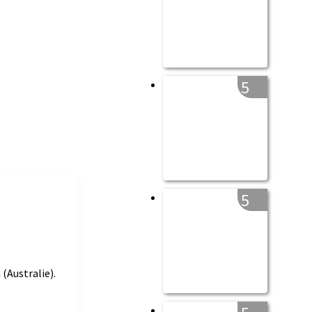
5
5
(Australie).