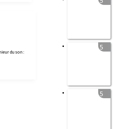
5
5
eur du son :
5