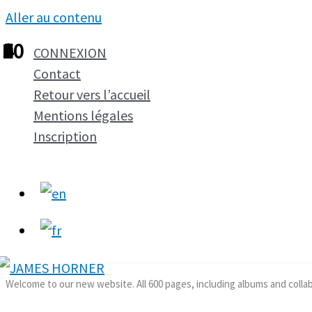
Aller au contenu
1
2
3
4
5
6
7
8
9
10
CONNEXION
Contact
Retour vers l’accueil
Mentions légales
Inscription
Welcome to our new website. All 600 pages, including albums and colla