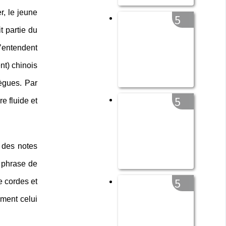
r, le jeune
5
t partie du
s’entendent
nt) chinois
ègues. Par
5
e fluide et
e des notes
e phrase de
5
e cordes et
ement celui