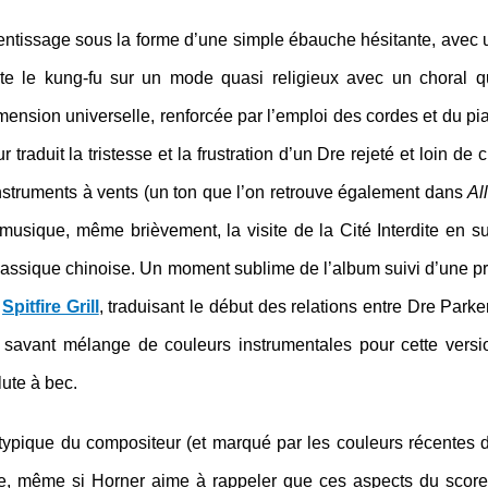
ntissage sous la forme d’une simple ébauche hésitante, avec 
e le kung-fu sur un mode quasi religieux avec un choral qu
mension universelle, renforcée par l’emploi des cordes et du p
r traduit la tristesse et la frustration d’un Dre rejeté et loin de 
nstruments à vents (un ton que l’on retrouve également dans
Al
 musique, même brièvement, la visite de la Cité Interdite en s
lassique chinoise. Un moment sublime de l’album suivi d’une p
e
Spitfire Grill
, traduisant le début des relations entre Dre Parke
savant mélange de couleurs instrumentales pour cette vers
ute à bec.
 typique du compositeur (et marqué par les couleurs récentes
ée, même si Horner aime à rappeler que ces aspects du score