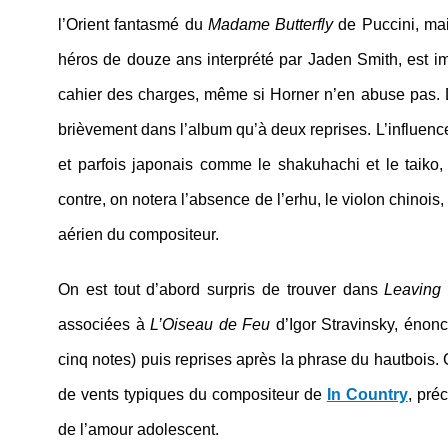
l’Orient fantasmé du
Madame Butterfly
de Puccini, mai
héros de douze ans interprété par Jaden Smith, est imm
cahier des charges, même si Horner n’en abuse pas. D’
brièvement dans l’album qu’à deux reprises. L’influence
et parfois japonais comme le shakuhachi et le taiko
contre, on notera l’absence de l’erhu, le violon chinois,
aérien du compositeur.
On est tout d’abord surpris de trouver dans
Leaving 
associées à
L’Oiseau de Feu
d’Igor Stravinsky, énon
cinq notes) puis reprises après la phrase du hautbois. 
de vents typiques du compositeur de
In Country
, pré
de l’amour adolescent.