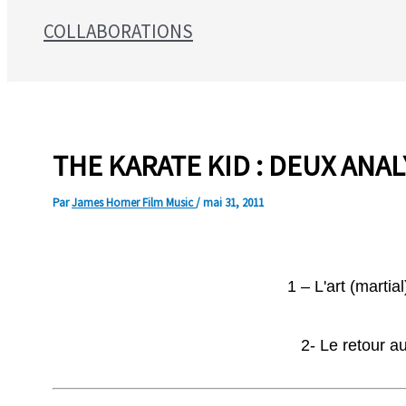
COLLABORATIONS
Search for:
THE KARATE KID : DEUX ANA
Par
James Horner Film Music
/
mai 31, 2011
1 – L'art (marti
2- Le retour au