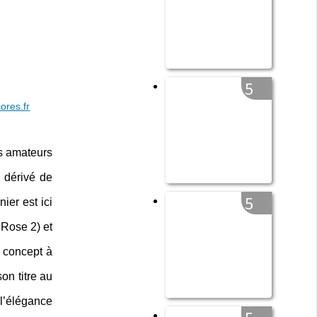
5
cores.fr
es amateurs
 dérivé de
5
ier est ici
Rose 2) et
 concept à
on titre au
 l’élégance