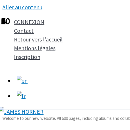
Aller au contenu
1
2
3
4
5
6
7
8
9
10
CONNEXION
Contact
Retour vers l’accueil
Mentions légales
Inscription
Welcome to our new website. All 600 pages, including albums and colla