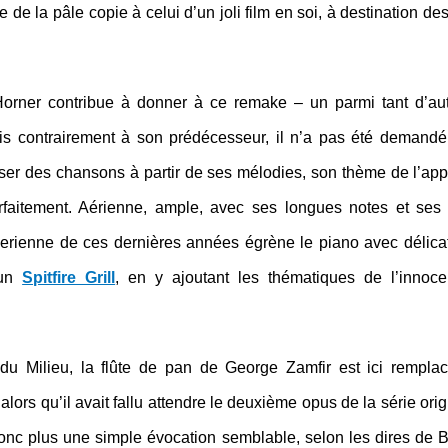
e de la pâle copie à celui d’un joli film en soi, à destination de
Horner contribue à donner à ce remake – un parmi tant d’au
Mais contrairement à son prédécesseur, il n’a pas été demandé
er des chansons à partir de ses mélodies, son thème de l’app
arfaitement. Aérienne, ample, avec ses longues notes et ses
rnerienne de ces dernières années égrène le piano avec délic
’un
Spitfire Grill
, en y ajoutant les thématiques de l’innoc
 du Milieu, la flûte de pan de George Zamfir est ici rempla
alors qu’il avait fallu attendre le deuxième opus de la série orig
nc plus une simple évocation semblable, selon les dires de Bi