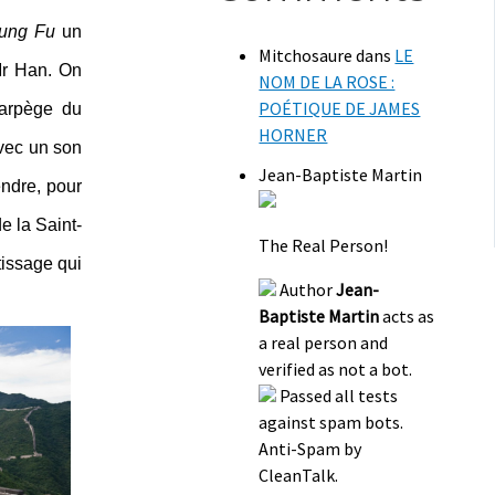
ung Fu
un
Mitchosaure
dans
LE
 Mr Han. On
NOM DE LA ROSE :
POÉTIQUE DE JAMES
’arpège du
HORNER
avec un son
Jean-Baptiste Martin
endre, pour
e la Saint-
The Real Person!
tissage qui
Author
Jean-
Baptiste Martin
acts as
a real person and
verified as not a bot.
Passed all tests
against spam bots.
Anti-Spam by
CleanTalk.