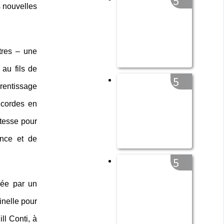
5
s nouvelles
tres – une
 au fils de
5
rentissage
 cordes en
atesse pour
ence et de
5
cée par un
inelle pour
ll Conti, à