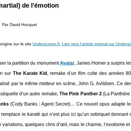
martial) de l'émotion
Par David Hocquet
origine sur le site
Underscores.fr.
Lien vers l'article original sur Unders
ser la partition du monument
Avatar
,
James Horner
a surpris l
n sur
The Karate Kid
, remake d’un film culte des années 80
éalisé par le même metteur en scène, John G. Avildsen. Ce dern
 séquelle d’un autre remake,
The Pink Panther 2
(La Panthère 
anks
(Cody Banks : Agent Secret)… Ce nouvel opus adapte le
 remplace le karaté qui n’est plus ici qu’un sobriquet donnant s
e variations, quelques clins d’œil, mais le charme, l’exotisme et