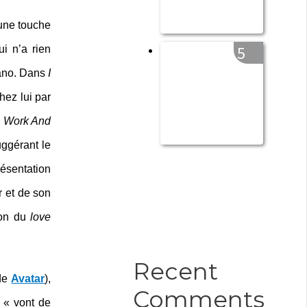
une touche
5
i n’a rien
iano. Dans
I
chez lui par
l Work And
uggérant le
résentation
r et de son
ion du
love
Recent
 de
Avatar
),
Comments
 « vont de