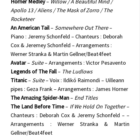
Horner Medley
–
Willow / A Beautiful Mind /
Apollo 13 / Aliens / The Mask of Zorro /
The
Roc
keteer
An American Tail
–
Somewhere Out There
–
Piano : Jeremy Schonfeld –
Chanteurs :
Deborah
Cox & Jeremey Schonfeld – Arrangements :
Werner Stranka & Martin Gellner/Beat4feet
Avatar
–
Suite
– Arrangements : Victor Pesavento
Legends of The Fall
–
The Ludlows
Titanic
–
Suite
– Voix : Ildikó Raimondi – Uilleann
pipes : Geza Frank – Arrangements : James Horner
The Amazing Spider-Man
–
End Titles
The Land Before Time
–
If We Hold On Together
–
Chanteurs
: Deborah Cox & Jeremy Schonfeld – –
Arrangements : Werner Stranka & Martin
Gellner/Beat4feet