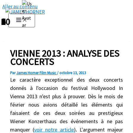
Aller au contenu
1
2
3
4
5
6
7
8
9
10
VIENNE 2013 : ANALYSE DES
CONCERTS
Par
James Horner Film Music
/
octobre 13, 2013
Le caractère exceptionnel des deux concerts
donnés à l'occasion du festival Hollywood In
Vienna 2013 n'est plus à prouver. Dès le mois de
février nous avions détaillé les éléments qui
faisaient de ces deux soirées au prestigieux
Wiener Konzerthaus des événements à ne pas
manquer (
voir notre article
)
.
L'argument majeur