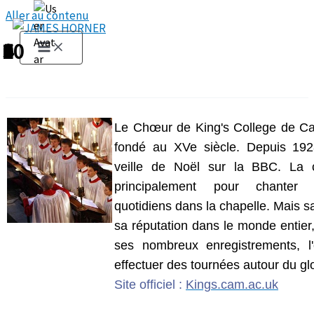
Aller au contenu
1
2
3
4
5
6
7
8
9
10
Le Chœur de King's College de Ca
fondé au XVe siècle. Depuis 1928
veille de Noël sur la BBC.
La c
principalement pour chanter 
quotidiens dans la chapelle. Mais 
sa réputation dans le monde entier
ses nombreux enregistrements, l'
effectuer des tournées autour du gl
Site officiel :
Kings.cam.ac.uk