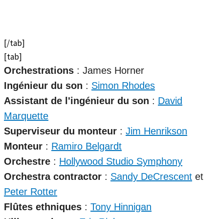
[/tab]
[tab]
Orchestrations
: James Horner
Ingénieur du son
:
Simon Rhodes
Assistant de l'ingénieur du son
:
David
Marquette
Superviseur du monteur
:
Jim Henrikson
Monteur
:
Ramiro Belgardt
Orchestre
:
Hollywood Studio Symphony
Orchestra contractor
:
Sandy DeCrescent
et
Peter Rotter
Flûtes ethniques
:
Tony Hinnigan