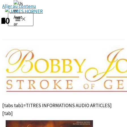
Aller au contenu
1
2
3
4
5
6
7
8
9
10
[tabs tab1=TITRES INFORMATIONS AUDIO ARTICLES]
[tab]