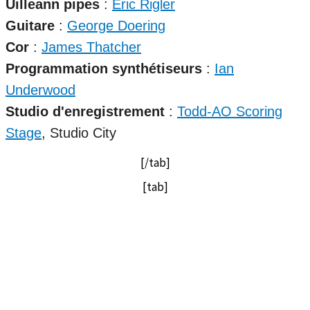
Uilleann pipes
:
Eric Rigler
Guitare
:
George Doering
Cor
:
James Thatcher
Programmation synthétiseurs
:
Ian
Underwood
Studio d'enregistrement
:
Todd-AO Scoring
Stage
, Studio City
[/tab]
[tab]