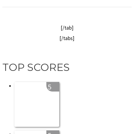
[/tab]
[/tabs]
TOP SCORES
5