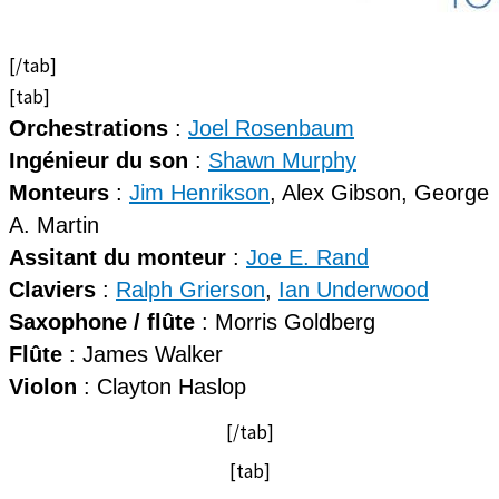
[/tab]
[tab]
Orchestrations
:
Joel Rosenbaum
Ingénieur du son
:
Shawn Murphy
Monteurs
:
Jim Henrikson
, Alex Gibson, George
A. Martin
Assitant du monteur
:
Joe E. Rand
Claviers
:
Ralph Grierson
,
Ian Underwood
Saxophone / flûte
: Morris Goldberg
Flûte
: James Walker
Violon
: Clayton Haslop
[/tab]
[tab]