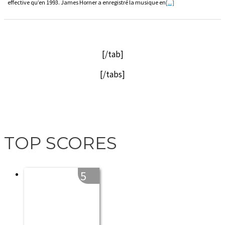
effective qu’en 1993. James Horner a enregistré la musique en
[...]
[/tab]
[/tabs]
TOP SCORES
5