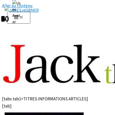
Aller au contenu
1
2
3
4
5
6
7
8
9
10
[tabs tab1=TITRES INFORMATIONS ARTICLES]
[tab]