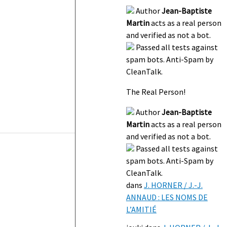
Author
Jean-Baptiste
Martin
acts as a real person
and verified as not a bot.
Passed all tests against
spam bots. Anti-Spam by
CleanTalk.
The Real Person!
Author
Jean-Baptiste
Martin
acts as a real person
and verified as not a bot.
Passed all tests against
spam bots. Anti-Spam by
CleanTalk.
dans
J. HORNER / J.-J.
ANNAUD : LES NOMS DE
L’AMITIÉ