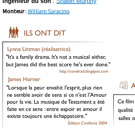
Ingénieur du son
:
Shawn Murphy
Monteur
:
William Saracino