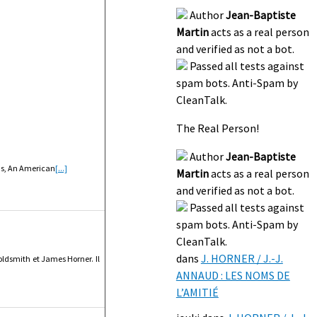
Author
Jean-Baptiste
Martin
acts as a real person
and verified as not a bot.
Passed all tests against
spam bots. Anti-Spam by
CleanTalk.
The Real Person!
Author
Jean-Baptiste
ens, An American
[...]
Martin
acts as a real person
and verified as not a bot.
Passed all tests against
spam bots. Anti-Spam by
CleanTalk.
dans
J. HORNER / J.-J.
ldsmith et James Horner. Il
ANNAUD : LES NOMS DE
L’AMITIÉ