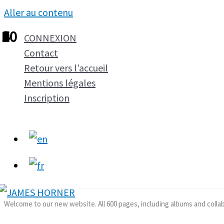
Aller au contenu
1
2
3
4
5
6
7
8
9
10
CONNEXION
Contact
Retour vers l’accueil
Mentions légales
Inscription
Welcome to our new website. All 600 pages, including albums and colla