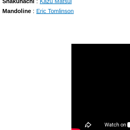
Shakuhachi
:
Kazu Matsui
Mandoline
:
Eric Tomlinson