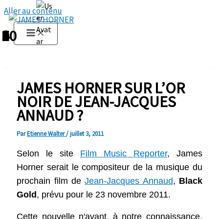
Aller au contenu
1
2
3
4
5
6
7
8
9
10
JAMES HORNER SUR L’OR
NOIR DE JEAN-JACQUES
ANNAUD ?
Par
Etienne Walter
/
juillet 3, 2011
Selon le site
Film Music Reporter
, James
Horner serait le compositeur de la musique du
prochain film de
Jean-Jacques Annaud
,
Black
Gold
,
prévu pour le 23 novembre 2011.
Cette nouvelle n'ayant, à notre connaissance,