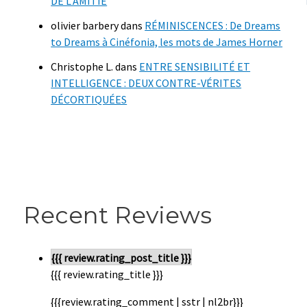
DE L’AMITIÉ
olivier barbery
dans
RÉMINISCENCES : De Dreams
to Dreams à Cinéfonia, les mots de James Horner
Christophe L.
dans
ENTRE SENSIBILITÉ ET
INTELLIGENCE : DEUX CONTRE-VÉRITES
DÉCORTIQUÉES
Recent Reviews
{{{ review.rating_post_title }}}
{{{ review.rating_title }}}
{{{review.rating_comment | sstr | nl2br}}}