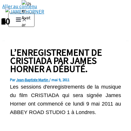
Aller au contenu
1
2
3
4
5
6
7
8
9
10
L’ENREGISTREMENT DE
CRISTIADA PAR JAMES
HORNER A DÉBUTÉ.
Par
Jean-Baptiste Martin
/
mai 9, 2011
Les sessions d'enregistrements de la musique
du film CRISTIADA qui sera signée James
Horner ont commencé ce lundi 9 mai 2011 au
ABBEY ROAD STUDIO 1 à Londres.