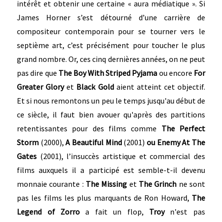
intérêt et obtenir une certaine « aura médiatique ». Si
James Horner s’est détourné d’une carrière de
compositeur contemporain pour se tourner vers le
septième art, c’est précisément pour toucher le plus
grand nombre. Or, ces cinq dernières années, on ne peut
pas dire que
The Boy With Striped Pyjama
ou encore
For
Greater Glory
et
Black Gold
aient atteint cet objectif.
Et si nous remontons un peu le temps jusqu'au début de
ce siècle, il faut bien avouer qu'après des partitions
retentissantes pour des films comme
The Perfect
Storm
(2000),
A Beautiful Mind
(2001)
ou Enemy At The
Gates
(2001), l’insuccès artistique et commercial des
films auxquels il a participé est semble-t-il devenu
monnaie courante :
The Missing
et
The Grinch
ne sont
pas les films les plus marquants de Ron Howard,
The
Legend of Zorro
a fait un flop,
Troy
n'est pas