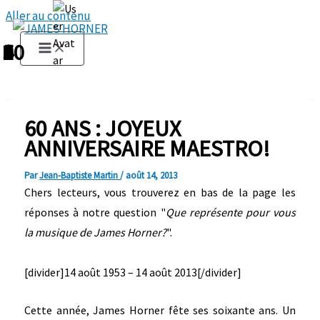
Aller au contenu
1
2
3
4
5
6
7
8
9
10
60 ANS : JOYEUX
ANNIVERSAIRE MAESTRO!
Par
Jean-Baptiste Martin
/
août 14, 2013
Chers lecteurs, vous trouverez en bas de la page les
réponses à notre question "
Que représente pour vous
la musique de James Horner?
".
[divider]14 août 1953 – 14 août 2013[/divider]
Cette année, James Horner fête ses soixante ans. Un