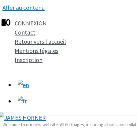
Aller au contenu
1
2
3
4
5
6
7
8
9
10
CONNEXION
Contact
Retour vers l’accueil
Mentions légales
Inscription
Welcome to our new website. All 600 pages, including albums and colla