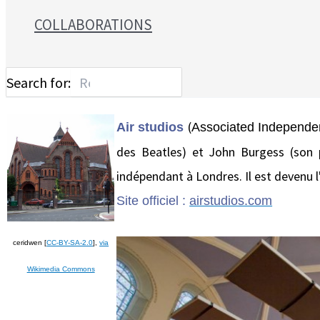
COLLABORATIONS
Search for:
(
Air studios
Associated Independe
des Beatles) et
John
Burgess (
son 
indépendant
à Londres.
I
l est devenu
Site officiel :
airstudios.com
ceridwen [
CC-BY-SA-2.0
],
via
Wikimedia Commons