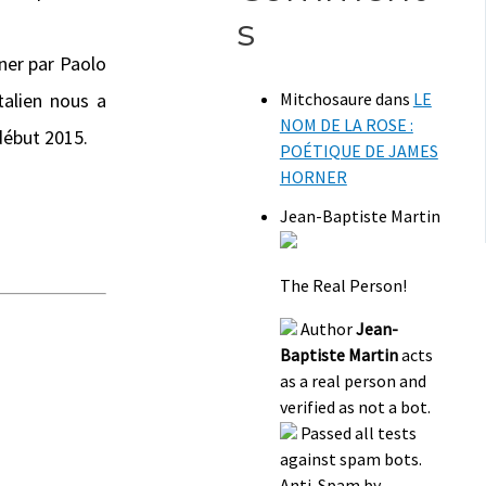
s
ner par Paolo
talien nous a
Mitchosaure
dans
LE
NOM DE LA ROSE :
début 2015.
POÉTIQUE DE JAMES
HORNER
Jean-Baptiste Martin
The Real Person!
Author
Jean-
Baptiste Martin
acts
as a real person and
verified as not a bot.
Passed all tests
against spam bots.
Anti-Spam by