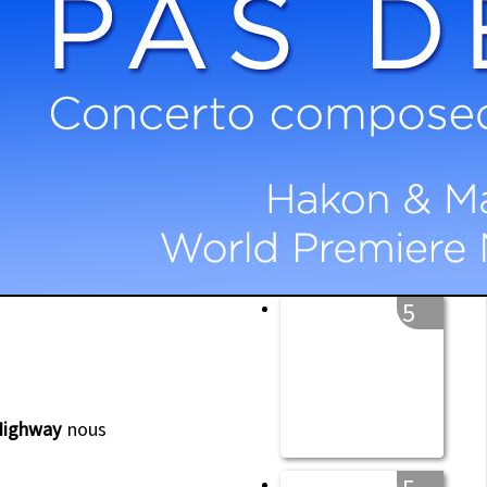
5
5
 Highway
nous