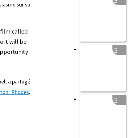
5
siasme sur sa
5
el, a partagé
mon Rhodes
.
5