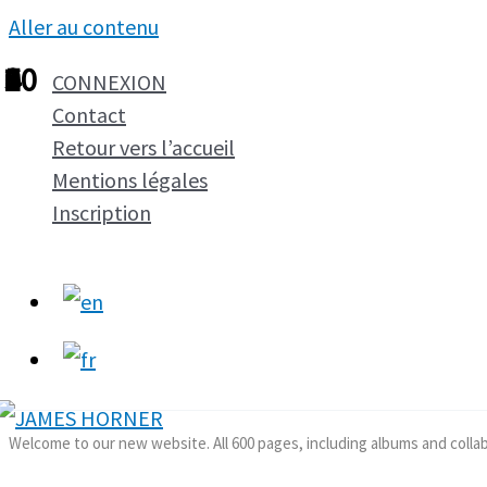
Aller au contenu
1
2
3
4
5
6
7
8
9
10
CONNEXION
Contact
Retour vers l’accueil
Mentions légales
Inscription
Welcome to our new website. All 600 pages, including albums and colla