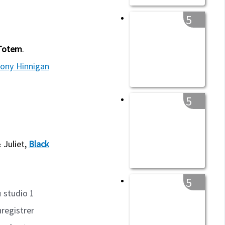
5
Totem
.
ony Hinnigan
5
 Juliet,
Black
5
 studio 1
nregistrer