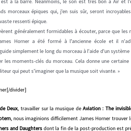
t à la barre. Néanmoins, le son est très bon à Air et l'
s morceaux épiques qui, j'en suis sûr, seront incroyables
vaste ressenti épique.
vèrent généralement formidables à écouter, parce que les 
ames Horner a été formé à l’ancienne école et il n'ad
s guide simplement le long du morceau à l'aide d'un système 
r les moments-clés du morceau. Cela donne une certaine f
diteur qui peut s’imaginer que la musique soit vivante. »
er[/divider]
 de Deux
, travailler sur la musique de
Aviation : The invisi
Totem
, nous imaginions difficilement James Horner trouver
hers and Daughters
dont la fin de la post-production est pr