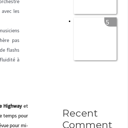
orchestre
 avec les
5
musiciens
hère pas
de flashs
luidité à
ble Highway
et
Recent
 le temps
pour
Comment
évue pour mi-