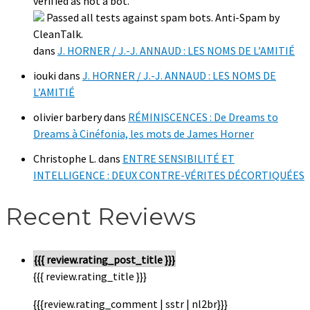
verified as not a bot.
Passed all tests against spam bots. Anti-Spam by
CleanTalk.
dans
J. HORNER / J.-J. ANNAUD : LES NOMS DE L’AMITIÉ
iouki
dans
J. HORNER / J.-J. ANNAUD : LES NOMS DE
L’AMITIÉ
olivier barbery
dans
RÉMINISCENCES : De Dreams to
Dreams à Cinéfonia, les mots de James Horner
Christophe L.
dans
ENTRE SENSIBILITÉ ET
INTELLIGENCE : DEUX CONTRE-VÉRITES DÉCORTIQUÉES
Recent Reviews
{{{ review.rating_post_title }}}
{{{ review.rating_title }}}
{{{review.rating_comment | sstr | nl2br}}}