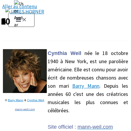
Aller au contenu
1
2
3
4
5
6
7
8
9
10
née le 18 octobre
Cynthia Weil
1940 à New York, est une parolière
américaine. Elle est connu pour avoir
écrit de nombreuses chansons avec
son mari
Barry Mann
. Depuis les
années 60 c'est une des créatrices
©
Barry Mann
&
Cynthia Weil
.
musicales les plus connues et
célébrées.
mann-weil.com
Site officiel :
mann-weil.com