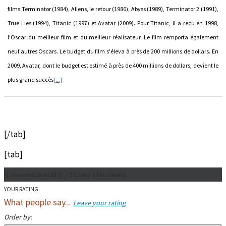
films Terminator (1984), Aliens, le retour (1986), Abyss (1989), Terminator 2 (1991),
True Lies (1994), Titanic (1997) et Avatar (2009). Pour Titanic, il a reçu en 1998,
l'Oscar du meilleur film et du meilleur réalisateur. Le film remporta également
neuf autres Oscars. Le budget du film s'éleva à près de 200 millions de dollars. En
2009, Avatar, dont le budget est estimé à près de 400 millions de dollars, devient le
plus grand succès
[...]
[/tab]
[tab]
{{ reviewsOverall }}
/ 5
Users
(
6
reviews)
YOUR RATING
What people say...
Leave your rating
Order by: