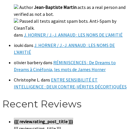
Author
Jean-Baptiste Martin
acts as a real person and
verified as not a bot.
Passed all tests against spam bots. Anti-Spam by
CleanTalk.
dans
J. HORNER / J.-J. ANNAUD : LES NOMS DE L’AMITIÉ
iouki
dans
J. HORNER / J.-J. ANNAUD : LES NOMS DE
L’AMITIÉ
olivier barbery
dans
RÉMINISCENCES : De Dreams to
Dreams à Cinéfonia, les mots de James Horner
Christophe L.
dans
ENTRE SENSIBILITÉ ET
INTELLIGENCE : DEUX CONTRE-VÉRITES DÉCORTIQUÉES
Recent Reviews
{{{ review.rating_post_title }}}
{{{ review.rating_title }}}