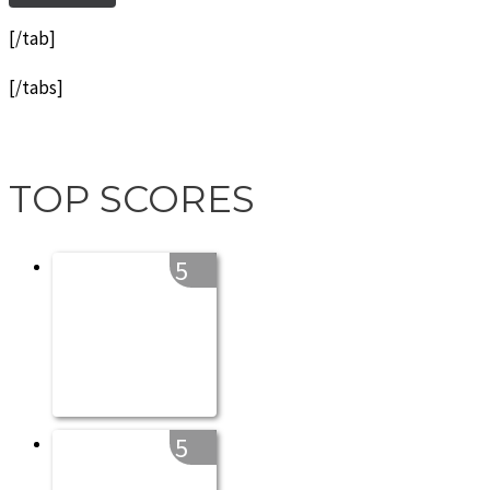
[/tab]
[/tabs]
TOP SCORES
5
5