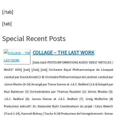
[/tab]
[tab]
Special Recent Posts
COLLAGE – THE LAST WORK
[tabs tab1=PISTES INFORMATIONS AUDIO VIDEO "ARTICLES /
PAGES" AVIS] [tab] [/tab] [tab] Orchestre Royal Philharmonique de Liverpool
conduit par David Arnold (1-8) Orchestre Philharmonique de Londresl conduit par
Jaime Martin (9-14) Arrangé par Trevor Gomes et J.A.C. Redford (1 & 4) Adapté par
Paul Bateman (3) Orchestrations par Thomas Pasatieri (2): Simon Rhodes (5);
J.A.C. Redford (6); James Horner et J.A.C. Redford (7); Greig McRitchie (8)
Producteur exécutif : Dr. Alexander Buhr Coordinateurs du projet : Cerys Weetch
(Track 1-14), Hannah Bishay ( Tracks 9-14) Producteur de l'enregistrement : Simon