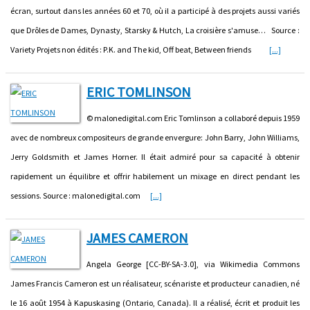
écran, surtout dans les années 60 et 70, où il a participé à des projets aussi variés
que Drôles de Dames, Dynasty, Starsky & Hutch, La croisière s'amuse… Source :
Variety Projets non édités : P.K. and The kid, Off beat, Between friends
[...]
ERIC TOMLINSON
© malonedigital.com Eric Tomlinson a collaboré depuis 1959
avec de nombreux compositeurs de grande envergure: John Barry, John Williams,
Jerry Goldsmith et James Horner. Il était admiré pour sa capacité à obtenir
rapidement un équilibre et offrir habilement un mixage en direct pendant les
sessions. Source : malonedigital.com
[...]
JAMES CAMERON
Angela George [CC-BY-SA-3.0], via Wikimedia Commons
James Francis Cameron est un réalisateur, scénariste et producteur canadien, né
le 16 août 1954 à Kapuskasing (Ontario, Canada). Il a réalisé, écrit et produit les