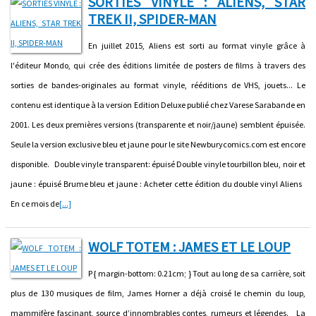
SORTIES VINYLE : ALIENS, STAR
TREK II, SPIDER-MAN
En juillet 2015, Aliens est sorti au format vinyle grâce à
l'éditeur Mondo, qui crée des éditions limitée de posters de films à travers des
sorties de bandes-originales au format vinyle, rééditions de VHS, jouets... Le
contenu est identique à la version Edition Deluxe publié chez Varese Sarabande en
2001. Les deux premières versions (transparente et noir/jaune) semblent épuisée.
Seule la version exclusive bleu et jaune pour le site Newburycomics.com est encore
disponible. Double vinyle transparent: épuisé Double vinyle tourbillon bleu, noir et
jaune : épuisé Brume bleu et jaune : Acheter cette édition du double vinyl Aliens
En ce mois de
[...]
WOLF TOTEM : JAMES ET LE LOUP
P { margin-bottom: 0.21cm; } Tout au long de sa carrière, soit
plus de 130 musiques de film, James Horner a déjà croisé le chemin du loup,
mammifère fascinant, source d’innombrables contes, rumeurs et légendes. La