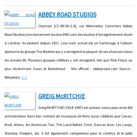
ABBEY ROAD STUDIOS
Oxyman [CC-BY-SA-2.0], via Wikimedia Commons Abbey
Road Studios (anciennement studios EMI) sont des studios d'enregistrement situés
à Londres. Ils existent depuis 1931. Leur nom actuel est un hommage à l'album
éponyme du groupe The Beatles qui y a enregistré la plupart de ses chansons dans
les années 60. Plusieurs groupes célèbres y ont enregistré, tels que Pink Floyd, ou
plus récemment Oasis et Radiohead. Site officiel : abbeyroad.com Source :
Wikipédia
[...]
GREIG McRITCHIE
Greig McRITCHIE (1914-1997) est surtout connu pour avoir été
orchestrateur dans bon nombre de musiques de films aussi célèbres que Conan,
Krull, Aliens, An American Tail, The Land Before Time, Dances Avec Les Loups,
Starship Troopers, etc. Il fut également compositeur pour le cinéma et le petit