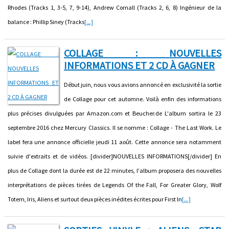
Rhodes (Tracks 1, 3-5, 7, 9-14), Andrew Cornall (Tracks 2, 6, 8) Ingénieur de la
balance : Phillip Siney (Tracks
[...]
COLLAGE : NOUVELLES
INFORMATIONS ET 2 CD À GAGNER
Début juin, nous vous avions annoncé en exclusivité la sortie
de Collage pour cet automne. Voilà enfin des informations
plus précises divulguées par Amazon.com et Beucher.de L'album sortira le 23
septembre 2016 chez Mercury Classics. Il se nomme : Collage - The Last Work. Le
label fera une annonce officielle jeudi 11 août. Cette annonce sera notamment
suivie d'extraits et de vidéos. [divider]NOUVELLES INFORMATIONS[/divider] En
plus de Collage dont la durée est de 22 minutes, l'album proposera des nouvelles
interprétations de pièces tirées de Legends Of the Fall, For Greater Glory, Wolf
Totem, Iris, Aliens et surtout deux pièces inédites écrites pour First In
[...]