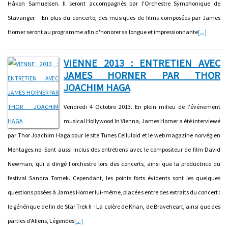
Håkon Samuelsen. Il seront accompagnés par l'Orchestre Symphonique de
Stavanger. En plus du concerto, des musiques de films composées par James
Horner seront au programme afin d'honorer sa longue et impressionnante
[...]
VIENNE 2013 : ENTRETIEN AVEC
JAMES HORNER PAR THOR
JOACHIM HAGA
Vendredi 4 Octobre 2013. En plein milieu de l'événement
musical Hollywood In Vienna, James Horner a été interviewé
par Thor Joachim Haga pour le site Tunes Celluloid et le web magazine norvégien
Montages.no. Sont aussi inclus des entretiens avec le compositeur de film David
Newman, qui a dirigé l'orchestre lors des concerts, ainsi que la productrice du
festival Sandra Tomek. Cependant, les points forts évidents sont les quelques
questions posées à James Horner lui-même, placées entre des extraits du concert :
le générique de fin de Star Trek II - La colère de Khan, de Braveheart, ainsi que des
parties d'Aliens, Légendes
[...]