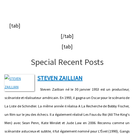
[tab]
[/tab]
[tab]
Special Recent Posts
STEVEN ZAILLIAN
Steven Zaillian né le 30 janvier 1953 est un producteur,
scénariste et réalisateur américain. En 1993, il gagna un Oscar pour le scénario de
La Liste de Schindler. La même année il réalisa A La Recherche de Bobby Fischer,
un film sur le jeu des échecs. Il a également réalisé Les Fous du Roi (All The King's
Men) avec Sean Penn, Kate Winslet et Jude Law en 2006. Reconnu comme un
scénariste astucieux et subtile, il fut également nominé pour L'Éveil (1990), Gangs