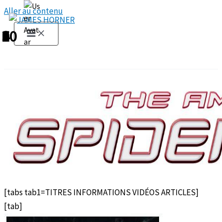
Aller au contenu
1
2
3
4
5
6
7
8
9
10
[tabs tab1=TITRES INFORMATIONS VIDÉOS ARTICLES]
[tab]