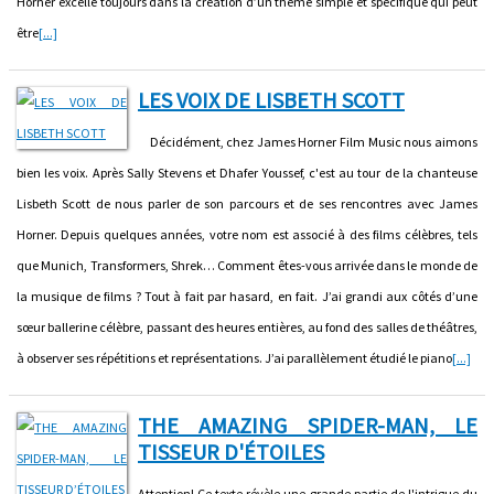
Horner excelle toujours dans la création d’un thème simple et spécifique qui peut
être
[...]
LES VOIX DE LISBETH SCOTT
Décidément, chez James Horner Film Music nous aimons
bien les voix. Après Sally Stevens et Dhafer Youssef, c'est au tour de la chanteuse
Lisbeth Scott de nous parler de son parcours et de ses rencontres avec James
Horner. Depuis quelques années, votre nom est associé à des films célèbres, tels
que Munich, Transformers, Shrek… Comment êtes-vous arrivée dans le monde de
la musique de films ? Tout à fait par hasard, en fait. J’ai grandi aux côtés d’une
sœur ballerine célèbre, passant des heures entières, au fond des salles de théâtres,
à observer ses répétitions et représentations. J’ai parallèlement étudié le piano
[...]
THE AMAZING SPIDER-MAN, LE
TISSEUR D'ÉTOILES
Attention! Ce texte révèle une grande partie de l'intrigue du