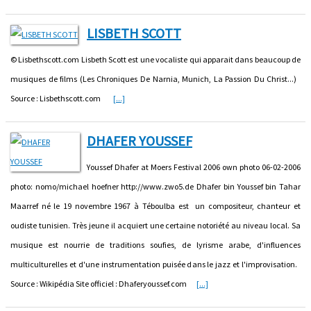
LISBETH SCOTT
© Lisbethscott.com Lisbeth Scott est une vocaliste qui apparait dans beaucoup de
musiques de films (Les Chroniques De Narnia, Munich, La Passion Du Christ...)
Source : Lisbethscott.com
[...]
DHAFER YOUSSEF
Youssef Dhafer at Moers Festival 2006 own photo 06-02-2006
photo: nomo/michael hoefner http://www.zwo5.de Dhafer bin Youssef bin Tahar
Maarref né le 19 novembre 1967 à Téboulba est un compositeur, chanteur et
oudiste tunisien. Très jeune il acquiert une certaine notoriété au niveau local. Sa
musique est nourrie de traditions soufies, de lyrisme arabe, d'influences
multiculturelles et d'une instrumentation puisée dans le jazz et l'improvisation.
Source : Wikipédia Site officiel : Dhaferyoussef.com
[...]