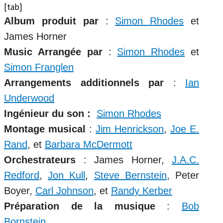
[tab]
Album produit par
:
Simon Rhodes
et
James Horner
Music Arrangée par
:
Simon Rhodes
et
Simon Franglen
Arrangements additionnels par
:
Ian
Underwood
Ingénieur du son :
Simon Rhodes
Montage musical
:
Jim Henrickson
,
Joe E.
Rand
, et
Barbara McDermott
Orchestrateurs
: James Horner,
J.A.C.
Redford
,
Jon Kull
,
Steve Bernstein
, Peter
Boyer,
Carl Johnson
, et
Randy Kerber
Préparation de la musique
:
Bob
Bornstein