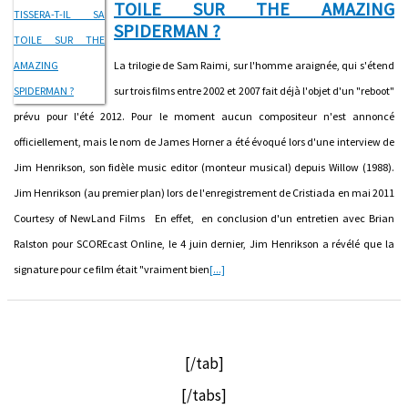
TOILE SUR THE AMAZING
SPIDERMAN ?
La trilogie de Sam Raimi, sur l'homme araignée, qui s'étend
sur trois films entre 2002 et 2007 fait déjà l'objet d'un "reboot"
prévu pour l'été 2012. Pour le moment aucun compositeur n'est annoncé
officiellement, mais le nom de James Horner a été évoqué lors d'une interview de
Jim Henrikson, son fidèle music editor (monteur musical) depuis Willow (1988).
Jim Henrikson (au premier plan) lors de l'enregistrement de Cristiada en mai 2011
Courtesy of NewLand Films En effet, en conclusion d'un entretien avec Brian
Ralston pour SCOREcast Online, le 4 juin dernier, Jim Henrikson a révélé que la
signature pour ce film était "vraiment bien
[...]
[/tab]
[/tabs]