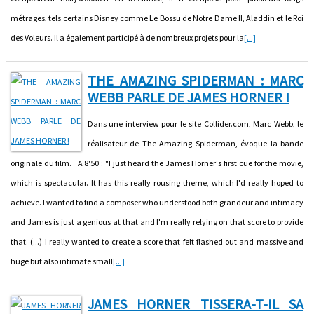
métrages, tels certains Disney comme Le Bossu de Notre Dame II, Aladdin et le Roi
des Voleurs. Il a également participé à de nombreux projets pour la
[...]
THE AMAZING SPIDERMAN : MARC
WEBB PARLE DE JAMES HORNER !
Dans une interview pour le site Collider.com, Marc Webb, le
réalisateur de The Amazing Spiderman, évoque la bande
originale du film. A 8'50 : "I just heard the James Horner's first cue for the movie,
which is spectacular. It has this really rousing theme, which I'd really hoped to
achieve. I wanted to find a composer who understood both grandeur and intimacy
and James is just a genious at that and I'm really relying on that score to provide
that. (...) I really wanted to create a score that felt flashed out and massive and
huge but also intimate small
[...]
JAMES HORNER TISSERA-T-IL SA