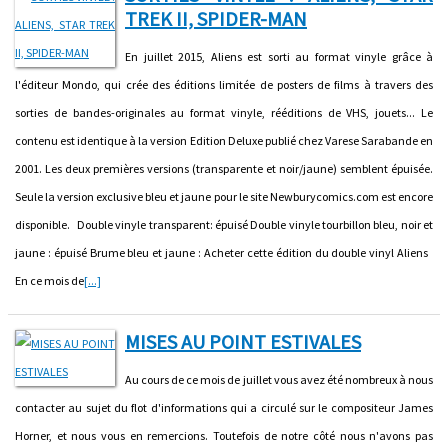
TREK II, SPIDER-MAN
En juillet 2015, Aliens est sorti au format vinyle grâce à
l'éditeur Mondo, qui crée des éditions limitée de posters de films à travers des
sorties de bandes-originales au format vinyle, rééditions de VHS, jouets... Le
contenu est identique à la version Edition Deluxe publié chez Varese Sarabande en
2001. Les deux premières versions (transparente et noir/jaune) semblent épuisée.
Seule la version exclusive bleu et jaune pour le site Newburycomics.com est encore
disponible. Double vinyle transparent: épuisé Double vinyle tourbillon bleu, noir et
jaune : épuisé Brume bleu et jaune : Acheter cette édition du double vinyl Aliens
En ce mois de
[...]
MISES AU POINT ESTIVALES
Au cours de ce mois de juillet vous avez été nombreux à nous
contacter au sujet du flot d'informations qui a circulé sur le compositeur James
Horner, et nous vous en remercions. Toutefois de notre côté nous n'avons pas