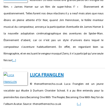
film. « James Horner sur un film de super-héros !? » Étonnement et
questionnement. Telles furent nos deux réactions il y a neuf mois alors que nous
étions en pleine attente d'Or Noir, quand Jim Henrickson, le fidèle monteur
musical du compositeur, annonça la participation éventuelle de James Horner à
la nouvelle adaptation cinématographique des aventures de Spider-Man.
Étonnement d'abord, car ce n'est pas un style d'univers dans lequel le
compositeur s'aventure habituellement. En effet, en regardant bien sa
filmographie, et en excluant le vengeur masqué Zorro, il n'a participé qu'une seule
fois sur
[...]
LUCA FRANGLEN
© thenorthernecho.co.uk Luca Franglen est un jeune
vocaliste qui étudie à Durham Chorister School. Il a pu être entendu pour la
première fois dans Becoming One With The People; Becoming One With Ney'tiri de
l'album Avatar. Source : thenorthernecho.co.uk
[...]