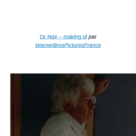
Or Noir – making of
par
WarnerBrosPicturesFrance