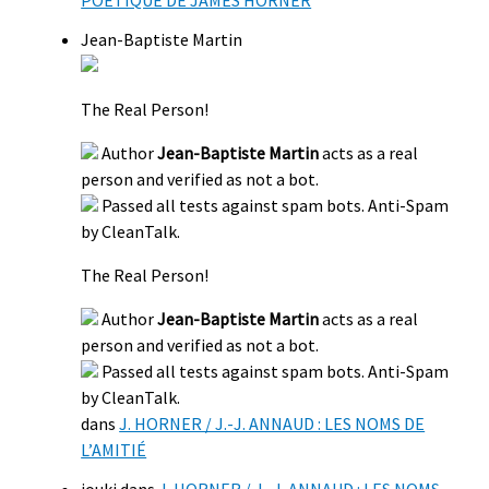
Jean-Baptiste Martin
The Real Person!
Author
Jean-Baptiste Martin
acts as a real
person and verified as not a bot.
Passed all tests against spam bots. Anti-Spam
by CleanTalk.
The Real Person!
Author
Jean-Baptiste Martin
acts as a real
person and verified as not a bot.
Passed all tests against spam bots. Anti-Spam
by CleanTalk.
dans
J. HORNER / J.-J. ANNAUD : LES NOMS DE
L’AMITIÉ
iouki
dans
J. HORNER / J.-J. ANNAUD : LES NOMS