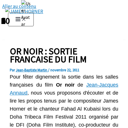
Aller au contenu
1
2
3
4
5
6
7
8
9
10
OR NOIR : SORTIE
FRANCAISE DU FILM
Par
Jean-Baptiste Martin
/
novembre 22, 2011
Pour fêter dignement la sortie dans les salles
françaises du film
Or noir
de
Jean-Jacques
Annaud
, nous vous proposons d'écouter et de
lire les propos tenus par le compositeur James
Horner et le chanteur
Fahad Al Kubaisi
lors du
Doha Tribeca Film Festival 2011 organisé par
le DFI (Doha Film Institute), co-producteur du