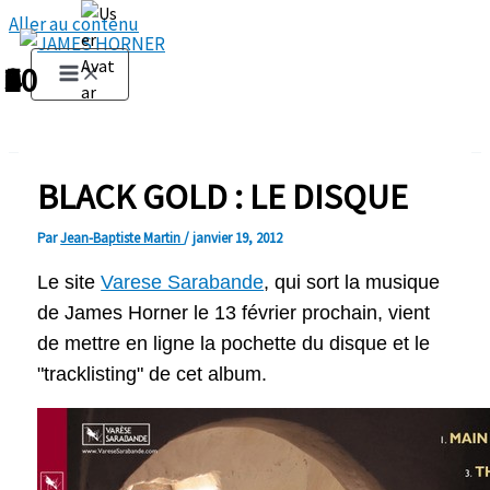
Aller au contenu
1
2
3
4
5
6
7
8
9
10
BLACK GOLD : LE DISQUE
Par
Jean-Baptiste Martin
/
janvier 19, 2012
Le site
Varese Sarabande
, qui sort la musique
de James Horner le 13 février prochain, vient
de mettre en ligne la pochette du disque et le
"tracklisting" de cet album.