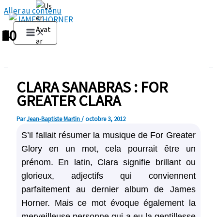
Aller au contenu
1
2
3
4
5
6
7
8
9
10
CLARA SANABRAS : FOR
GREATER CLARA
Par
Jean-Baptiste Martin
/
octobre 3, 2012
S’il fallait résumer la musique de For Greater
Glory en un mot, cela pourrait être un
prénom. En latin, Clara signifie brillant ou
glorieux, adjectifs qui conviennent
parfaitement au dernier album de James
Horner. Mais ce mot évoque également la
merveilleuse personne qui a eu la gentillesse