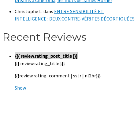
Dreams à Cinéfonia, les mots de James Horner
Christophe L.
dans
ENTRE SENSIBILITÉ ET
INTELLIGENCE : DEUX CONTRE-VÉRITES DÉCORTIQUÉES
Recent Reviews
{{{ review.rating_post_title }}}
{{{ review.rating_title }}}
{{{review.rating_comment | sstr | nl2br}}}
Show