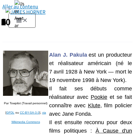
Aller au contenu
1
2
3
4
5
6
7
8
9
10
Alan J. Pakula
est un producteur
et réalisateur
américain
(né le
7 avril 1928 à New York — mort le
19 novembre 1998 à New York).
Il fait ses débuts comme
réalisateur avec
Pookie
et se fait
Par Towpilot (Travail personnel)
connaître avec
Klute
, film policier
[
GFDL
ou
CC-BY-SA-3.0
],
via
avec Jane Fonda.
Il est ensuite reconnu pour deux
Wikimedia Commons
films politiques :
À Cause d'un