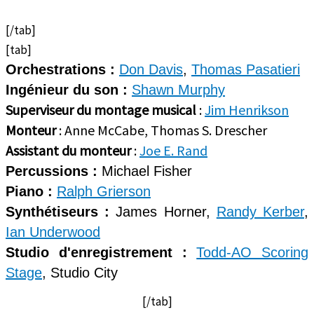
[/tab]
[tab]
Orchestrations :
Don Davis
,
Thomas Pasatieri
Ingénieur du son :
Shawn Murphy
Superviseur du montage musical
:
Jim Henrikson
Monteur
: Anne McCabe, Thomas S. Drescher
Assistant du monteur
:
Joe E. Rand
Percussions :
Michael Fisher
Piano :
Ralph Grierson
Synthétiseurs :
James Horner,
Randy Kerber
,
Ian Underwood
Studio d'enregistrement :
Todd-AO Scoring
Stage
, Studio City
[/tab]