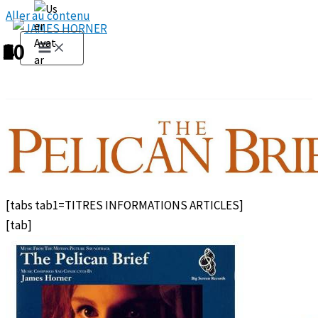
Aller au contenu
1
2
3
4
5
6
7
8
9
10
[tabs tab1=TITRES INFORMATIONS ARTICLES]
[tab]