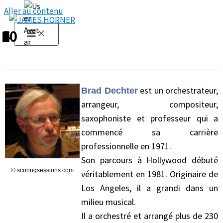
Aller au contenu
1
2
3
4
5
6
7
8
9
10
est un orchestrateur,
Brad Dechter
arrangeur, compositeur,
saxophoniste et professeur qui a
commencé sa carrière
professionnelle en 1971.
Son parcours à Hollywood débuté
© scoringsessions.com
véritablement en 1981. Originaire de
Los Angeles, il a grandi dans un
milieu musical.
Il a orchestré et arrangé plus de 230