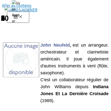
Aller au contenu
1
2
3
4
5
6
7
8
9
10
,
John Neufeld
est un arrangeur,
orchestrateur et clarinetiste
américain. Il joue également
d'autres instruments à vent (flûte,
saxophone).
C'est un collaborateur régulier de
John Williams depuis
Indiana
Jones Et La Dernière Croisade
(1989).