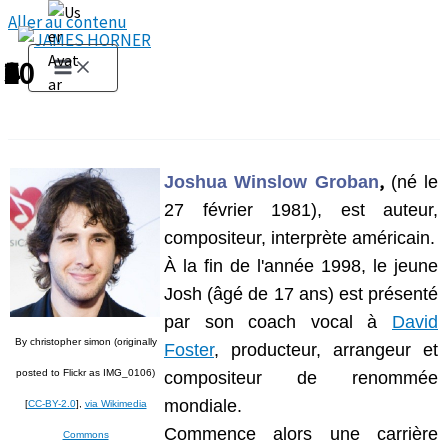
Aller au contenu
1
2
3
4
5
6
7
8
9
10
,
Joshua Winslow Groban
(né le
27 février 1981), est auteur,
compositeur, interprète américain.
À la fin de l'année 1998, le jeune
Josh (âgé de 17 ans) est présenté
par son coach vocal à
David
By christopher simon (originally
Foster
, producteur, arrangeur et
posted to Flickr as IMG_0106)
compositeur de renommée
mondiale.
[
CC-BY-2.0
],
via Wikimedia
Commence alors une carrière
Commons