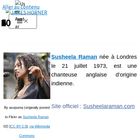
Aller au contenu
1
2
3
4
5
6
7
8
9
10
Susheela Raman
née à Londres
le 21 juillet 1973, est une
chanteuse anglaise d’origine
indienne.
Site officiel :
Susheelaraman.com
By asopuma (originally posted
to Flickr as
Susheela Raman
02) [
CC-BY-2.0
],
via Wikimedia
Commons