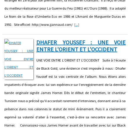
étranger en 1976 pour son premier film, la Victoire en chantant. Il a reçu le césar
du meilleur réalisateur pour La Guerre du Feu (1981) et L'Ours (1988). Il a adapté
Le Nom de la Rose d’Umberto Eco en 1986 et L'Amant de Marguerite Duras en
1992. Site officiel : http://www.jjannaud.com/
[...]
DHAFER YOUSSEF : UNE VOIE
ENTRE L'ORIENT ET L'OCCIDENT
UNE VOIE ENTRE L'ORIENT ET L'OCCIDENT Suite à l'écoute
de Black Gold, une évidence s'est imposée à nous : Dhafer
Youssef est la voix centrale de l'album. Nous étions alors
impatients d'évoquer avec lui son expérience sur l'enregistrement de la dernière
bande originale signée James Horner. Dès le début de l'entretien, le chanteur
Tunisien nous a précisé qu'il accordait rarement d'interviews, donnant ainsi à sa
présence dans nos colonnes le statut de mini évènement. Puis il a clairement
exprimé sa volonté d'aller à l'essentiel, c'est-à-dire sa rencontre avec James
Horner. Connaissiez-vous James Horner avant de travailler avec lui sur Black