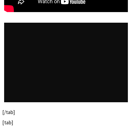
[/tab]
[tab]