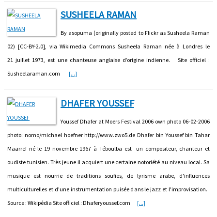
SUSHEELA RAMAN
By asopuma (originally posted to Flickr as Susheela Raman
02) [CC-BY-2.0], via Wikimedia Commons Susheela Raman née à Londres le
21 juillet 1973, est une chanteuse anglaise d’origine indienne. Site officiel :
Susheelaraman.com
[...]
DHAFER YOUSSEF
Youssef Dhafer at Moers Festival 2006 own photo 06-02-2006
photo: nomo/michael hoefner http://www.zwo5.de Dhafer bin Youssef bin Tahar
Maarref né le 19 novembre 1967 à Téboulba est un compositeur, chanteur et
oudiste tunisien. Très jeune il acquiert une certaine notoriété au niveau local. Sa
musique est nourrie de traditions soufies, de lyrisme arabe, d'influences
multiculturelles et d'une instrumentation puisée dans le jazz et l'improvisation.
Source : Wikipédia Site officiel : Dhaferyoussef.com
[...]