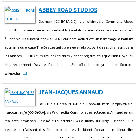
ABBEY ROAD STUDIOS
Oxyman [CC-BY-SA-2.0], via Wikimedia Commons Abbey
Road Studios (anciennement studios EMI) sont des studios d'enregistrement situés
à Londres. Ils existent depuis 1931. Leur nom actuel est un hommage à l'album
éponyme du groupe The Beatles qui y a enregistré la plupart de ses chansons dans
les années 60. Plusieurs groupes célèbres y ont enregistré, tels que Pink Floyd, ou
plus récemment Oasis et Radiohead. Site officiel : abbeyroad.com Source :
Wikipédia
[...]
JEAN-JACQUES ANNAUD
Par Studio Harcourt (Studio Harcourt Paris (http://studio-
harcourt.eu/)) [CC-BY-3.0], via Wikimedia Commons Jean-Jacques Annaud est un
réalisateur français. Il est né le 1er octobre 1943 à Juvisy-sur-Orge (Essonne). Il a
débuté en réalisant des films publicitaires. Il obtient l’oscar du meilleur film