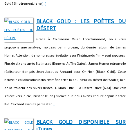
Gold ? Sincèrement, je ne
[...]
BLACK GOLD : LES POÈTES DU
DÉSERT
Grâce à Colosseum Music Entertainment, nous vous
proposons une analyse, morceau par morceau, du dernier album de James
Horner. Attention, de nombreuses révélations sur l'intrigue du film y sont exposées.
Plus de dix ans après Stalingrad (Ennemy At The Gates), James Horner retrouve le
réalisateur français Jean-Jacques Annaud pour Or Noir (Black Gold). Cette
nouvelle collaboration nous emmène cette fois au cœur du désert de l'Arabie, loin
de la froideur des hivers russes. 1. Main Title — A Desert Truce (6:34) Une voix
s'élève vers le ciel, brisant le long silence que nous avons enduré depuis Karate
Kid. Ce chant exécuté par la star
[...]
BLACK GOLD DISPONIBLE SUR
iTunes