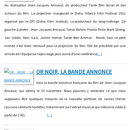
du réalisateur Jean-Jacques Annaud, du producteur Tarek Ben Amar et des
acteurs du film. La projection inaugurait le Doha Tribeca Film Festival 2011
organisé par le DFI (Doha Film Institut), co-producteur du long-métrage. De
gauche à droite : Jean-Jacques Annaud, Tahar Rahim, Freida Pinto, Mark Strong,
Jan Uddin, Akin Gazi, James Horner, Tarek Ben Ammar Mardi, tout ce petit
monde s'est donc retrouvé pour la projection du film. Elle fut précédée par une
arrivée de l'équipe sur tapis rouge, puis suivie d'une conférence
[...]
OR NOIR, LA BANDE ANNONCE
Voici la bande-annonce française du film de Jean-Jacques
Annaud, qui sortira le 23 novembre. Nous pouvons y entendre ce que nous
supposons être quelques mesures de la nouvelle partition de James Horner
(aucune certitude toutefois, notamment sur l'extrait musical qui clôture la vidéo à
partir de 1'42).
[...]