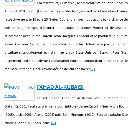
Chers lecteurs, Ce mois-ci, le nouveau film de Jean-Jacques
Annaud, Wolf Totem (Le dernier loup – titre français) sort en Chine et en France
respectivement le 19 et le 25 février. Courant janvier, nous avons eu la chance de
voir ce long-métrage, d'écouter la musique de James Horner, et de discuter
brièvement avec le réalisateur Jean-Jacques Annaud et le producteur du film
Xavier Castano. Ce dernier nous a informé que Wolf Totem sera prochainement
distribué mondialement et notamment aux Etats-Unis par Sony. Pour fêter
dignement cette quatrième collaboration entre le compositeur américain et le
réalisateur français, nous avons décidé de leur consacrer
[...]
FAHAD AL-KUBAISI
Fahad Khlaed Abdallah Al Kubaisi est un chanteur du
Qatar. En 2001 il sort son premier album intitulé « Jamel Errouh » Suivront la Rouhi
(2005), Lich (2006), Aseila (2008) puis Sahh Ennoum (2010). Source : Yala.fm Site
officiel : Fahad-Alkubaisi.com
[...]