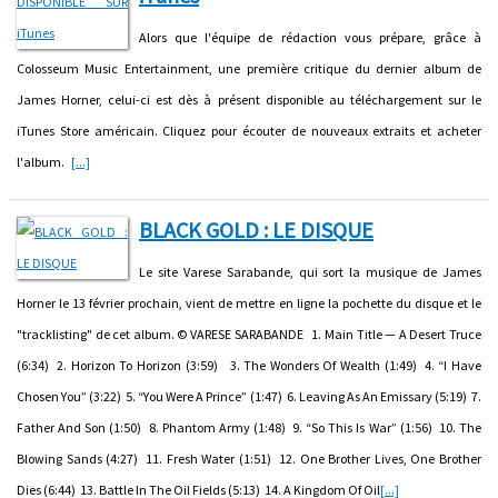
Alors que l'équipe de rédaction vous prépare, grâce à
Colosseum Music Entertainment, une première critique du dernier album de
James Horner, celui-ci est dès à présent disponible au téléchargement sur le
iTunes Store américain. Cliquez pour écouter de nouveaux extraits et acheter
l'album.
[...]
BLACK GOLD : LE DISQUE
Le site Varese Sarabande, qui sort la musique de James
Horner le 13 février prochain, vient de mettre en ligne la pochette du disque et le
"tracklisting" de cet album. © VARESE SARABANDE 1. Main Title — A Desert Truce
(6:34) 2. Horizon To Horizon (3:59) 3. The Wonders Of Wealth (1:49) 4. “I Have
Chosen You” (3:22) 5. “You Were A Prince” (1:47) 6. Leaving As An Emissary (5:19) 7.
Father And Son (1:50) 8. Phantom Army (1:48) 9. “So This Is War” (1:56) 10. The
Blowing Sands (4:27) 11. Fresh Water (1:51) 12. One Brother Lives, One Brother
Dies (6:44) 13. Battle In The Oil Fields (5:13) 14. A Kingdom Of Oil
[...]