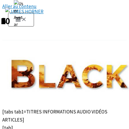
Aller au contenu
1
2
3
4
5
6
7
8
9
10
[tabs tab1=TITRES INFORMATIONS AUDIO VIDÉOS
ARTICLES]
[tab]