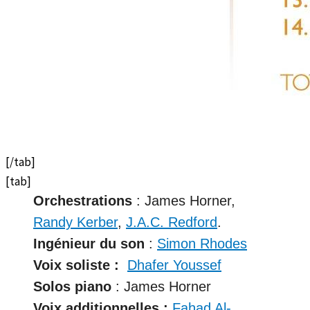
[/tab]
[tab]
Orchestrations
: James Horner,
Randy Kerber
,
J.A.C. Redford
.
Ingénieur du son
:
Simon Rhodes
Voix soliste :
Dhafer Youssef
Solos piano
: James Horner
Voix
additionnelles :
Fahad Al-