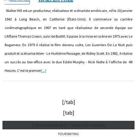
Walter Hill est un producteur, réalisateur et scénariste américain, né le 10 janvier
1942 à Long Beach, en Californie (États-Unis). Il commence sa carrière
cinématographique en 1967 en tant que réalisateur de seconde équipe sur
L'Affaire Thomas Crown, suivi de Bullitt. Il passe à la mise en scène en 1975 avec Le
Bagarreur. En 1979 il réalise le film devenu culte, Les Guerriers De La Nuit puis
produit et scénarise Alien - Le Huitième Passager, de Ridley Scott. En 1982, Il réalise
un succès au box-office avec le duo Eddie Murphy - Nick Nolte à l'affiche de 48
Heures. C'est le premier
[...]
[/tab]
[tab]
{{ reviewsOverall }}
/ 5
Users
(
0
reviews)
YOUR RATING