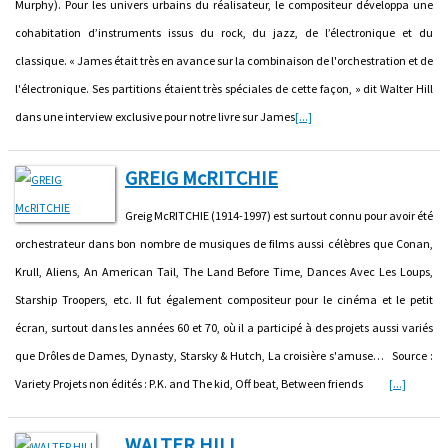
Murphy). Pour les univers urbains du réalisateur, le compositeur développa une
cohabitation d’instruments issus du rock, du jazz, de l’électronique et du
classique. « James était très en avance sur la combinaison de l'orchestration et de
l'électronique. Ses partitions étaient très spéciales de cette façon, » dit Walter Hill
dans une interview exclusive pour notre livre sur James
[...]
GREIG McRITCHIE
Greig McRITCHIE (1914-1997) est surtout connu pour avoir été
orchestrateur dans bon nombre de musiques de films aussi célèbres que Conan,
Krull, Aliens, An American Tail, The Land Before Time, Dances Avec Les Loups,
Starship Troopers, etc. Il fut également compositeur pour le cinéma et le petit
écran, surtout dans les années 60 et 70, où il a participé à des projets aussi variés
que Drôles de Dames, Dynasty, Starsky & Hutch, La croisière s'amuse… Source :
Variety Projets non édités : P.K. and The kid, Off beat, Between friends
[...]
WALTER HILL