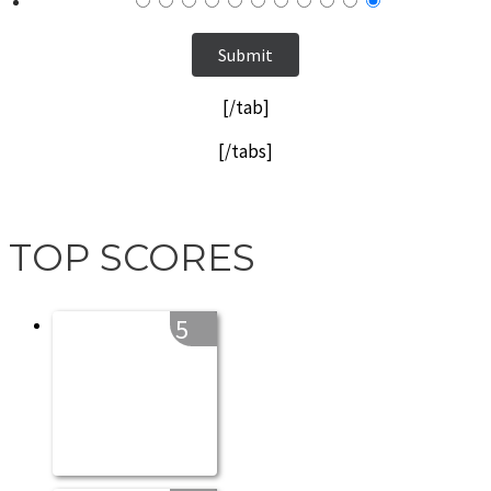
[/tab]
[/tabs]
TOP SCORES
5