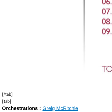
[/tab]
[tab]
Orchestrations :
Greig McRitchie