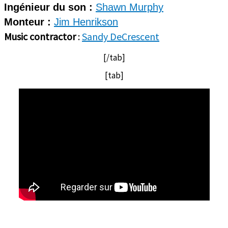
Ingénieur du son :
Shawn Murphy
Monteur :
Jim Henrikson
Music contractor
:
Sandy DeCrescent
[/tab]
[tab]