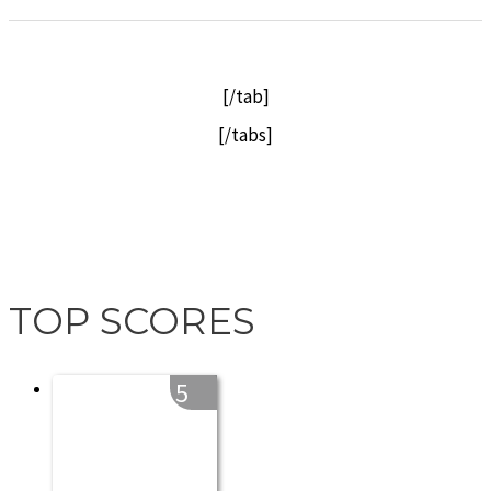
[/tab]
[/tabs]
TOP SCORES
5