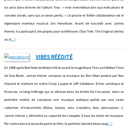
lui ainsi dans le livret de l'album Troy : « mon merveilleux ami aux indications et
conseils avisés, sans qui je serais perdu. » Ce proche et fidèle collaborateur est le
légendaire monteur musical Jim Henrikson. Avant de travaillé avec James
Horner, il a participé à des projets pour la télévision (Star Trek: The Original Series)
ou à
[...]
VIBES RÉÉDITÉ
En 1988 après Red Heat de Walter Hill et avant le magnifique The Land Before Time
de Don Bluth, James Horner composa la musique du film Vibes produit par Ron
Howard et mettant en scène Cindy Lauper et Jeff Goldblum. Échec artistique et
financier, ce long-métrage qui se déroule dans les Andes fut l'occasion, dans sa
première moitié, de composer une musique exotique portée par une vaste
collection d'instruments (flûtes, banjos, sons cristallins, bois, percussions…).
James Horner y démontre sa capacité de s'adapter à tous les styles de musique.
Par contre dans la seconde partie du film, la partition devient beaucoup
[...]