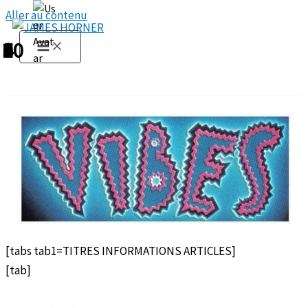
Aller au contenu
1
2
3
4
5
6
7
8
9
10
[tabs tab1=TITRES INFORMATIONS ARTICLES]
[tab]