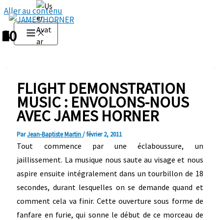
Aller au contenu
1
2
3
4
5
6
7
8
9
10
FLIGHT DEMONSTRATION
MUSIC : ENVOLONS-NOUS
AVEC JAMES HORNER
Par
Jean-Baptiste Martin
/
février 2, 2011
Tout commence par une éclaboussure, un
jaillissement. La musique nous saute au visage et nous
aspire ensuite intégralement dans un tourbillon de 18
secondes, durant lesquelles on se demande quand et
comment cela va finir. Cette ouverture sous forme de
fanfare en furie, qui sonne le début de ce morceau de