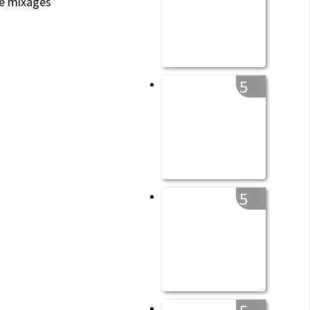
de mixages
5
5