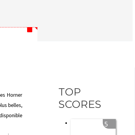
TOP
es Horner
SCORES
us belles,
disponible
5