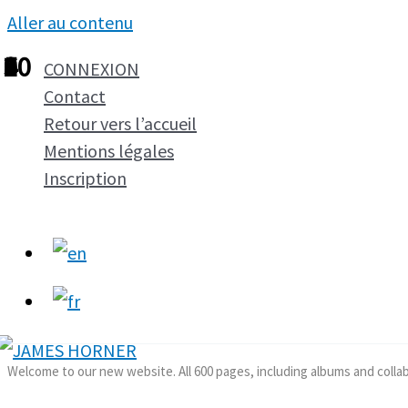
Aller au contenu
1
2
3
4
5
6
7
8
9
10
CONNEXION
Contact
Retour vers l’accueil
Mentions légales
Inscription
Welcome to our new website. All 600 pages, including albums and colla