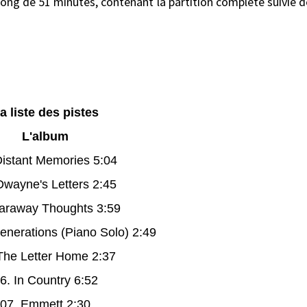
 long de 51 minutes, contenant la partition complète suivie 
a liste des pistes
L'album
Distant Memories 5:04
Dwayne's Letters 2:45
Faraway Thoughts 3:59
enerations (Piano Solo) 2:49
The Letter Home 2:37
6. In Country 6:52
07. Emmett 2:30