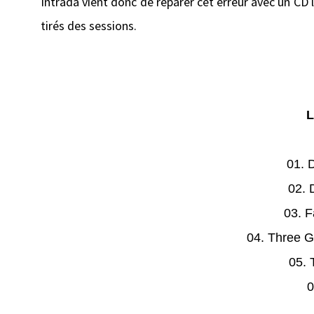
Intrada vient donc de réparer cet erreur avec un CD
tirés des sessions.
L
01. 
02. 
03. 
04. Three G
05. 
0