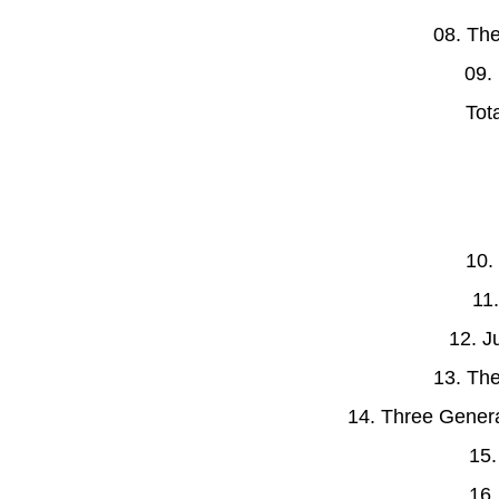
08. Th
09.
Tot
10.
11
12. J
13. Th
14. Three Genera
15.
16.