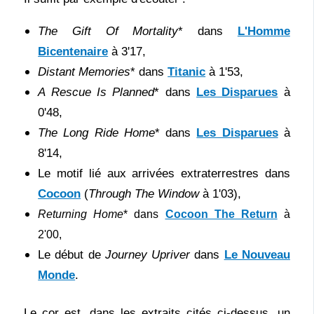
The Gift Of Mortality
* dans
L'Homme
Bicentenaire
à 3'17,
Distant Memories
* dans
Titanic
à 1'53,
A Rescue Is Planned
* dans
Les Disparues
à
0'48,
The Long Ride Home
* dans
Les Disparues
à
8'14,
Le motif lié aux arrivées extraterrestres dans
Cocoon
(
Through The Window
à 1'03),
Returning Home
* dans
Cocoon The Return
à
2'00,
Le début de
Journey Upriver
dans
Le Nouveau
Monde
.
Le cor est, dans les extraits cités ci-dessus, un