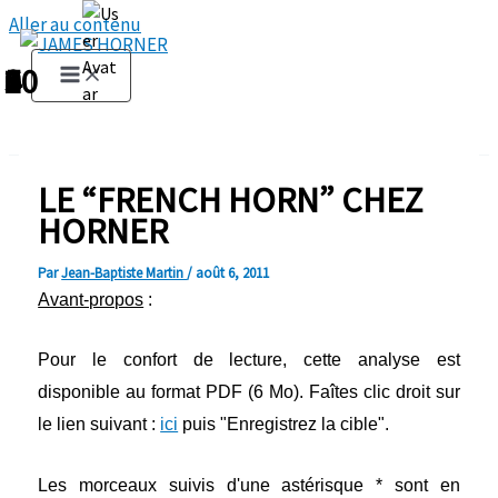
Aller au contenu
1
2
3
4
5
6
7
8
9
10
LE “FRENCH HORN” CHEZ
HORNER
Par
Jean-Baptiste Martin
/
août 6, 2011
Avant-propos
:
Pour le confort de lecture, cette analyse est
disponible au format PDF (6 Mo). Faîtes clic droit sur
le lien suivant
:
ici
puis "Enregistrez la cible".
Les morceaux suivis d'une astérisque * sont en