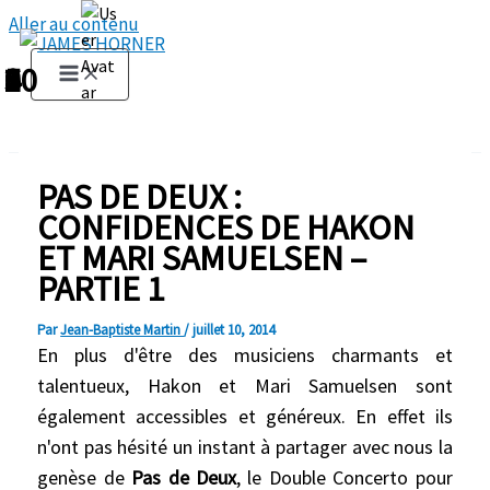
Aller au contenu
1
2
3
4
5
6
7
8
9
10
PAS DE DEUX :
CONFIDENCES DE HAKON
ET MARI SAMUELSEN –
PARTIE 1
Par
Jean-Baptiste Martin
/
juillet 10, 2014
En plus d'être des musiciens charmants et
talentueux, Hakon et Mari Samuelsen sont
également accessibles et généreux. En effet ils
n'ont pas hésité un instant à partager avec nous la
genèse de
Pas de Deux
, le Double Concerto pour