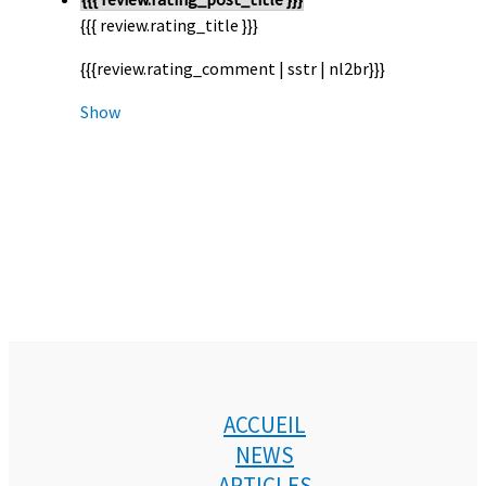
{{{ review.rating_title }}}
{{{review.rating_comment | sstr | nl2br}}}
Show
ACCUEIL
NEWS
ARTICLES