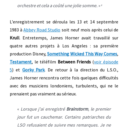
orchestre et cela a coûté une jolie somme.
»
6
L'enregistrement se déroula les 13 et 14 septembre
1983 à
Abbey Road Studio
soit neuf mois après celui de
Krull
. Entretemps, James Horner avait travaillé sur
quatre autres projets à Los Angeles : sa première
production Disney,
Something Wicked This Way Comes
,
Testament
, le téléfilm
Between Friends
(
voir épisode
5
) et
Gorky Park
. De retour à la direction du L.S.O.,
James Horner rencontra cette fois quelques difficultés
avec des musiciens londoniens, turbulents, qui ne le
prenaient pas vraiment au sérieux.
«
Lorsque j'ai enregistré
Brainstorm
, le premier
jour fut un cauchemar. Certains patriarches du
LSO refusaient de suivre mes remarques. Je ne