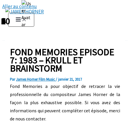
Aller au contenu
1
2
3
4
5
6
7
8
9
10
FOND MEMORIES EPISODE
7: 1983 – KRULL ET
BRAINSTORM
Par
James Horner Film Music
/
janvier 21, 2017
Fond Memories a pour objectif de retracer la vie
professionnelle du compositeur James Horner de la
façon la plus exhaustive possible. Si vous avez des
informations qui peuvent compléter cet épisode, merci
de nous contacter.