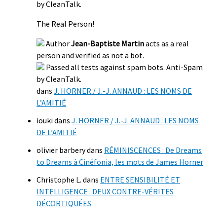
by CleanTalk.
The Real Person!
Author
Jean-Baptiste Martin
acts as a real
person and verified as not a bot.
Passed all tests against spam bots. Anti-Spam
by CleanTalk.
dans
J. HORNER / J.-J. ANNAUD : LES NOMS DE
L’AMITIÉ
iouki
dans
J. HORNER / J.-J. ANNAUD : LES NOMS
DE L’AMITIÉ
olivier barbery
dans
RÉMINISCENCES : De Dreams
to Dreams à Cinéfonia, les mots de James Horner
Christophe L.
dans
ENTRE SENSIBILITÉ ET
INTELLIGENCE : DEUX CONTRE-VÉRITES
DÉCORTIQUÉES