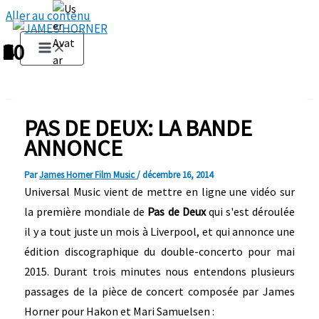
Aller au contenu
1
2
3
4
5
6
7
8
9
10
PAS DE DEUX: LA BANDE
ANNONCE
Par
James Horner Film Music
/
décembre 16, 2014
Universal Music vient de mettre en ligne une vidéo sur
la première mondiale de
Pas de Deux
qui s'est déroulée
il y a tout juste un mois à Liverpool, et qui annonce une
édition discographique du double-concerto pour mai
2015. Durant trois minutes nous entendons plusieurs
passages de la pièce de concert composée par James
Horner pour Hakon et Mari Samuelsen :