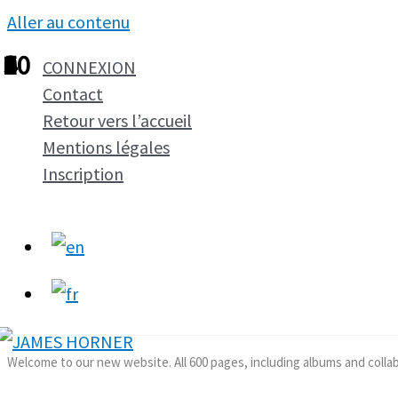
Aller au contenu
1
2
3
4
5
6
7
8
9
10
CONNEXION
Contact
Retour vers l’accueil
Mentions légales
Inscription
Welcome to our new website. All 600 pages, including albums and colla