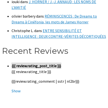
iouki
dans
J. HORNER / J.-J. ANNAUD : LES NOMS DE
L’AMITIÉ
olivier barbery
dans
RÉMINISCENCES : De Dreams to
Dreams à Cinéfonia, les mots de James Horner
Christophe L.
dans
ENTRE SENSIBILITÉ ET
INTELLIGENCE : DEUX CONTRE-VÉRITES DÉCORTIQUÉES
Recent Reviews
{{{ review.rating_post_title }}}
{{{ review.rating_title }}}
{{{review.rating_comment | sstr | nl2br}}}
Show