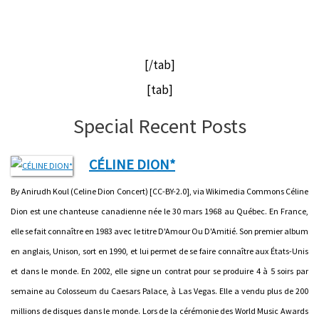
[/tab]
[tab]
Special Recent Posts
CÉLINE DION*
By Anirudh Koul (Celine Dion Concert) [CC-BY-2.0], via Wikimedia Commons Céline
Dion est une chanteuse canadienne née le 30 mars 1968 au Québec. En France,
elle se fait connaître en 1983 avec le titre D'Amour Ou D'Amitié. Son premier album
en anglais, Unison, sort en 1990, et lui permet de se faire connaître aux États-Unis
et dans le monde. En 2002, elle signe un contrat pour se produire 4 à 5 soirs par
semaine au Colosseum du Caesars Palace, à Las Vegas. Elle a vendu plus de 200
millions de disques dans le monde. Lors de la cérémonie des World Music Awards