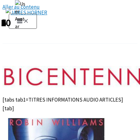
Aller au contenu
1
2
3
4
5
6
7
8
9
10
[tabs tab1=TITRES INFORMATIONS AUDIO ARTICLES]
[tab]