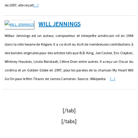
de 2007, elle reçoit
[...]
WILL JENNINGS
Wilbur Jennings est un auteur, compositeur et interprète américain né en 1944
dans la ville texane de Kilgore. Il a co-écrit ou écrit de nombreuses contributions à
des bandes originales pour des artistes tels que B.B. King, Joe Cocker, Eric Clapton,
Whitney Houston, Linda Ronstadt, Céline Dion entre autres. Il a reçu un Oscar du
cinéma et un Golden Globe en 1997, pour les paroles de la chanson My Heart Will
Go On pour le film Titanic de James Cameron. Source : Wikipedia
[...]
[/tab]
[/tabs]