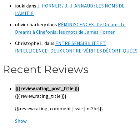
iouki
dans
J. HORNER / J.-J. ANNAUD : LES NOMS DE
L’AMITIÉ
olivier barbery
dans
RÉMINISCENCES : De Dreams to
Dreams à Cinéfonia, les mots de James Horner
Christophe L.
dans
ENTRE SENSIBILITÉ ET
INTELLIGENCE : DEUX CONTRE-VÉRITES DÉCORTIQUÉES
Recent Reviews
{{{ review.rating_post_title }}}
{{{ review.rating_title }}}
{{{review.rating_comment | sstr | nl2br}}}
Show