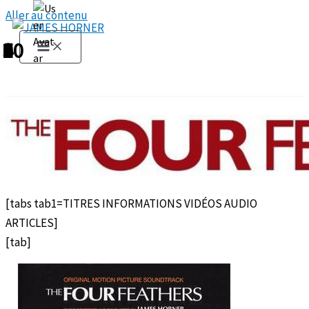
Aller au contenu
1
2
3
4
5
6
7
8
9
10
[tabs tab1=TITRES INFORMATIONS VIDÉOS AUDIO
ARTICLES]
[tab]