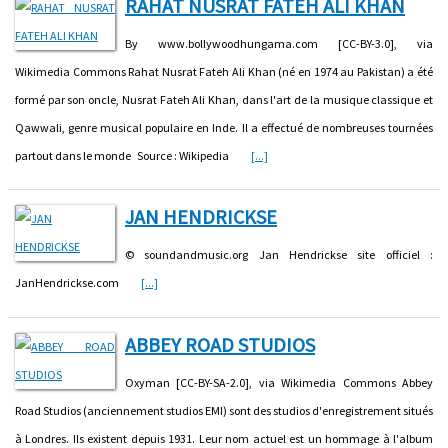
RAHAT NUSRAT FATEH ALI KHAN
By www.bollywoodhungama.com [CC-BY-3.0], via
Wikimedia Commons Rahat Nusrat Fateh Ali Khan (né en 1974 au Pakistan) a été
formé par son oncle, Nusrat Fateh Ali Khan, dans l'art de la musique classique et
Qawwali, genre musical populaire en Inde. Il a effectué de nombreuses tournées
partout dans le monde Source : Wikipedia
[...]
JAN HENDRICKSE
© soundandmusic.org Jan Hendrickse site officiel :
JanHendrickse.com
[...]
ABBEY ROAD STUDIOS
Oxyman [CC-BY-SA-2.0], via Wikimedia Commons Abbey
Road Studios (anciennement studios EMI) sont des studios d'enregistrement situés
à Londres. Ils existent depuis 1931. Leur nom actuel est un hommage à l'album