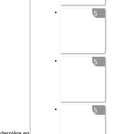
5
5
5
dernière en