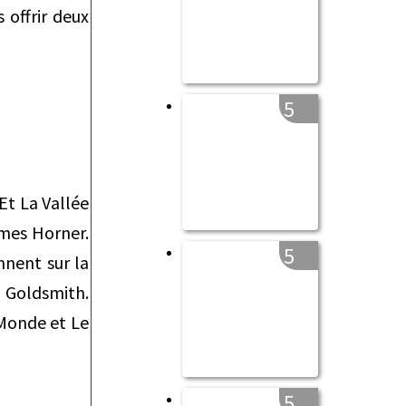
 offrir deux
5
t La Vallée
ames Horner.
5
nnent sur la
 Goldsmith.
 Monde et Le
5