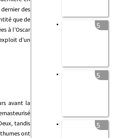
 dernier des
ntité que de
5
es à l’Oscar
exploit d’un
5
urs avant la
remasteurisé
Deux, tandis
5
osthumes ont