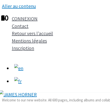
Aller au contenu
1
2
3
4
5
6
7
8
9
10
CONNEXION
Contact
Retour vers l’accueil
Mentions légales
Inscription
Welcome to our new website. All 600 pages, including albums and colla