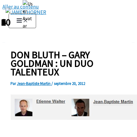
Aller au contenu
1
2
3
4
5
6
7
8
9
10
DON BLUTH – GARY
GOLDMAN : UN DUO
TALENTEUX
Par
Jean-Baptiste Martin
/
septembre 20, 2012